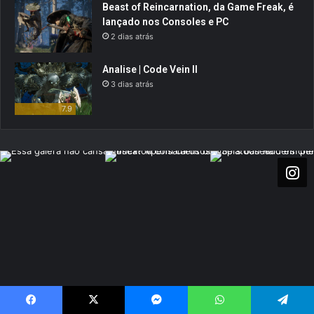
Beast of Reincarnation, da Game Freak, é
lançado nos Consoles e PC
2 dias atrás
Analise | Code Vein II
3 dias atrás
7.9
Visite também