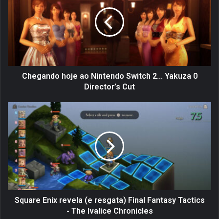
e
g
a
n
d
o
h
o
Chegando hoje ao Nintendo Switch 2... Yakuza 0
j
Director’s Cut
e
a
S
o
q
N
u
i
a
n
r
t
e
e
E
n
n
d
i
o
x
Square Enix revela (e resgata) Final Fantasy Tactics
S
r
- The Ivalice Chronicles
w