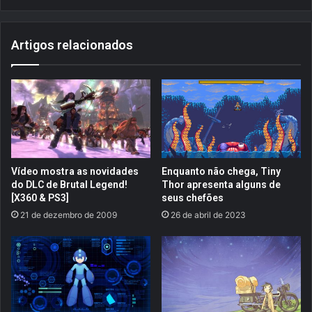
e
i
v
t
e
Artigos relacionados
c
l
h
a
2
(
.
e
.
r
.
e
Y
s
a
g
k
a
Vídeo mostra as novidades
Enquanto não chega, Tiny
u
t
do DLC de Brutal Legend!
Thor apresenta alguns de
z
a
[X360 & PS3]
seus chefões
a
)
21 de dezembro de 2009
26 de abril de 2023
0
F
D
i
i
n
r
a
e
l
c
F
t
a