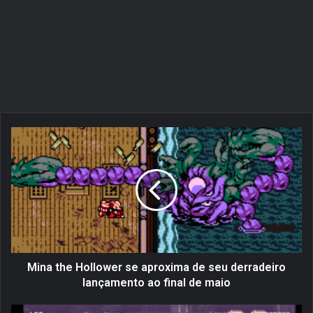
M
i
n
a
t
h
e
H
o
l
Mina the Hollower se aproxima de seu derradeiro
l
lançamento ao final de maio
o
w
P