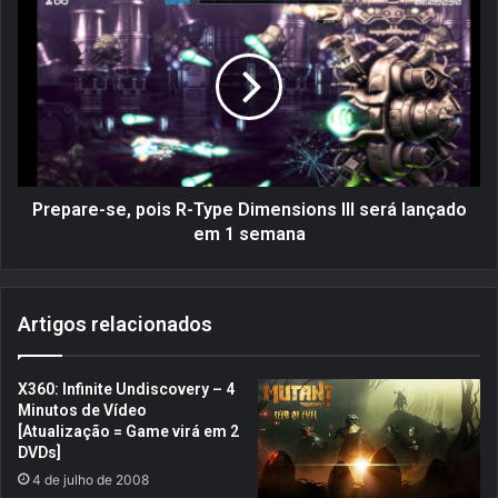
e
r
r
e
s
p
e
a
a
r
p
e
r
-
o
s
x
e
Prepare-se, pois R-Type Dimensions III será lançado
i
,
em 1 semana
m
p
a
o
d
i
Artigos relacionados
e
s
s
R
e
-
X360: Infinite Undiscovery – 4
u
T
Minutos de Vídeo
d
y
[Atualização = Game virá em 2
e
p
DVDs]
r
e
4 de julho de 2008
r
D