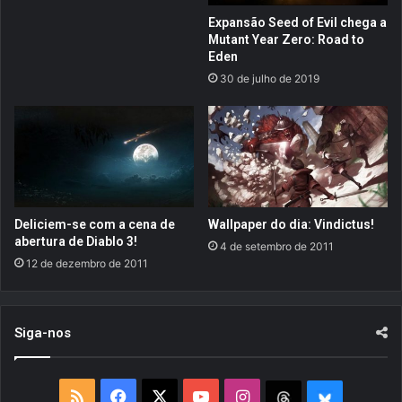
a
i
Expansão Seed of Evil chega a
d
m
Mutant Year Zero: Road to
e
e
Eden
i
n
30 de julho de 2019
r
s
o
i
l
o
a
n
n
s
ç
I
a
I
m
I
Deliciem-se com a cena de
Wallpaper do dia: Vindictus!
e
s
abertura de Diablo 3!
4 de setembro de 2011
n
e
12 de dezembro de 2011
t
r
o
á
a
l
o
a
Siga-nos
f
n
i
ç
n
a
R
F
X
Y
I
T
B