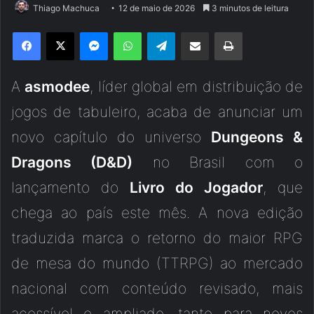
Thiago Machuca
12 de maio de 2026
3 minutos de leitura
Facebook
X
Messenger
WhatsApp
Telegram
Compartilhar via e-mail
Imprimir
A
asmodee
, líder global em distribuição de
jogos de tabuleiro, acaba de anunciar um
novo capítulo do universo
Dungeons &
Dragons (D&D)
no Brasil com o
lançamento do
Livro do Jogador
, que
chega ao país este mês. A nova edição
traduzida marca o retorno do maior RPG
de mesa do mundo (TTRPG) ao mercado
nacional com conteúdo revisado, mais
acessível e ampliado, tanto para novos