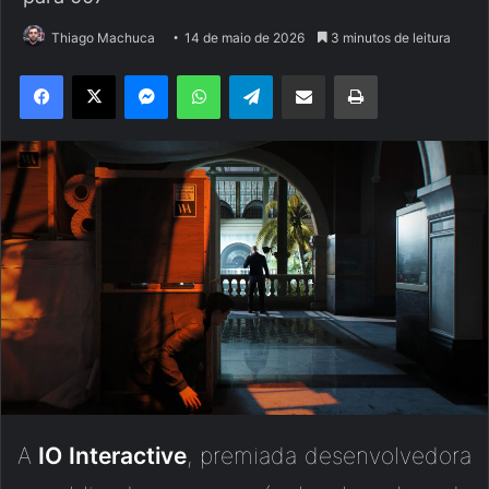
Thiago Machuca
14 de maio de 2026
3 minutos de leitura
Facebook
X
Messenger
WhatsApp
Telegram
Compartilhar via e-mail
Imprimir
A
IO Interactive
, premiada desenvolvedora