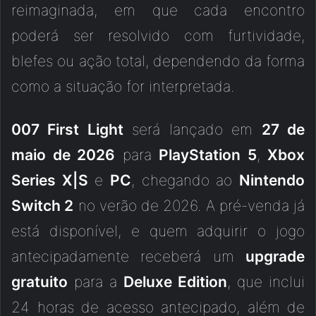
reimaginada, em que cada encontro
poderá ser resolvido com furtividade,
blefes ou ação total, dependendo da forma
como a situação for interpretada.
007 First Light
será lançado em
27 de
maio de 2026
para
PlayStation 5
,
Xbox
Series X|S
e
PC
, chegando ao
Nintendo
Switch 2
no verão de 2026. A pré-venda já
está disponível, e quem adquirir o jogo
antecipadamente receberá um
upgrade
gratuito
para a
Deluxe Edition
, que inclui
24 horas de acesso antecipado, além de