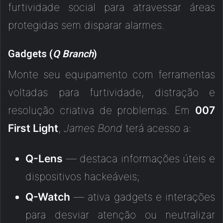
furtividade social para atravessar áreas
protegidas sem disparar alarmes.
Gadgets (
Q Branch
)
Monte seu equipamento com ferramentas
voltadas para furtividade, distração e
resolução criativa de problemas. Em
007
First Light
,
James Bond
terá acesso a:
Q-Lens
— destaca informações úteis e
dispositivos hackeáveis;
Q-Watch
— ativa gadgets e interações
para desviar atenção ou neutralizar