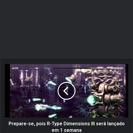
P
r
e
p
a
r
e
-
s
e
Prepare-se, pois R-Type Dimensions III será lançado
,
em 1 semana