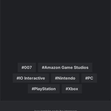
007
Amazon Game Studios
IO Interactive
Nintendo
PC
PlayStation
Xbox
Isso também pode lhe interessar