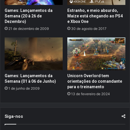
I
e
I
:
Games: Lançamentos da
Estranho, e meio absurdo,
s
L
Semana (20 à 26 de
Maize está chegando ao PS4
e
i
Dezembro)
e Xbox One
r
v
21 de dezembro de 2009
30 de agosto de 2017
á
i
l
n
a
g
n
t
ç
h
a
e
d
D
o
r
Games: Lançamentos da
Unicorn Overlord tem
e
e
Semana (01 à 06 de Junho)
orientações do comandante
m
a
para o treinamento
1 de junho de 2009
1
m
13 de fevereiro de 2024
s
e
m
Siga-nos
a
n
a