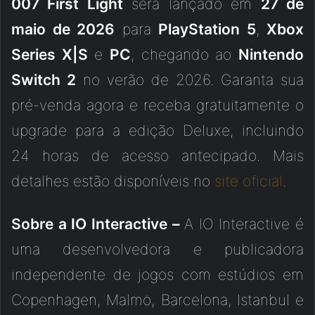
007 First Light
será lançado em
27 de
maio de 2026
para
PlayStation 5
,
Xbox
Series X|S
e
PC
, chegando ao
Nintendo
Switch 2
no verão de 2026. Garanta sua
pré-venda agora e receba gratuitamente o
upgrade para a edição Deluxe, incluindo
24 horas de acesso antecipado. Mais
detalhes estão disponíveis no
site oficial
.
Sobre a IO Interactive –
A IO Interactive é
uma desenvolvedora e publicadora
independente de jogos com estúdios em
Copenhagen, Malmö, Barcelona, Istanbul e