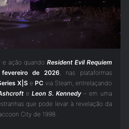
or e ação quando
Resident Evil Requiem
fevereiro de 2026
, nas plataformas
eries X|S
e
PC
via Steam, entrelaçando
Ashcroft
e
Leon S. Kennedy
– em uma
stranhas que pode levar à revelação da
accoon City de 1998.