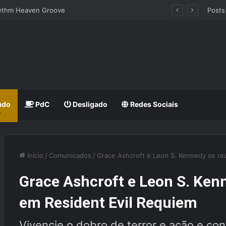
hythm Heaven Groove
Posts
udo
PdC
Desligado
Redes Sociais
Início
/
Comunicados
/
Grace Ashcroft e Leon S. Kennedy se r
Grace Ashcroft e Leon S. Ke
em Resident Evil Requiem
Vivencie o dobro de terror e ação e conf