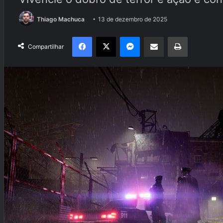
Thiago Machuca
13 de dezembro de 2025
Facebook
X
Messenger
Compartilhar via e-mail
Imprimir
Compartilhar