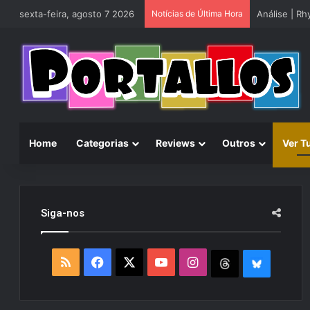
sexta-feira, agosto 7 2026
Notícias de Última Hora
Análise | R
Home
Categorias
Reviews
Outros
Ver T
Siga-nos
R
F
X
Y
I
T
B
S
a
o
n
h
l