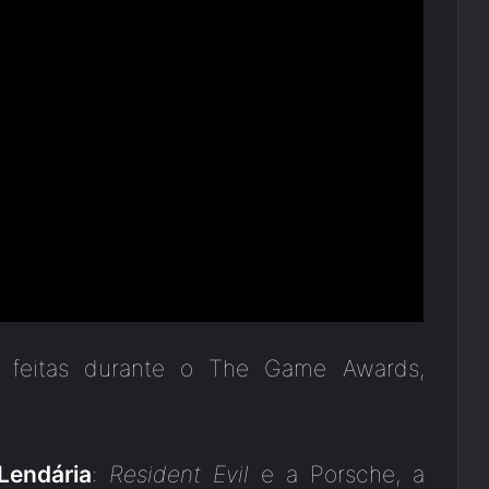
m feitas durante o The Game Awards,
Lendária
:
Resident Evil
e a Porsche, a