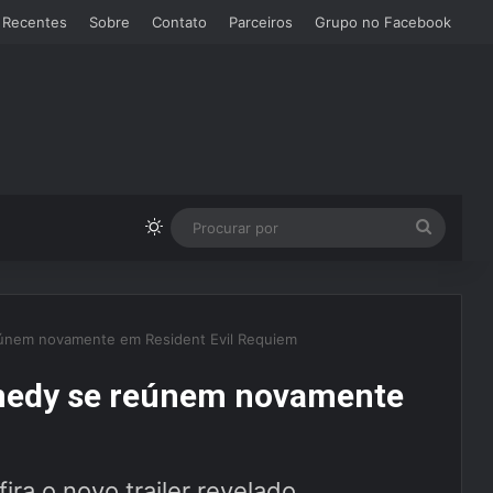
 Recentes
Sobre
Contato
Parceiros
Grupo no Facebook
Switch skin
Procura
por
eúnem novamente em Resident Evil Requiem
nnedy se reúnem novamente
ira o novo trailer revelado