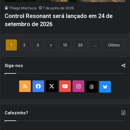
Thiago Machuca
7 de junho de 2026
Control Resonant será lançado em 24 de
setembro de 2026
1
2
3
»
10
20
...
Último
Siga-nos
R
F
X
Y
I
T
B
S
a
o
n
h
l
S
c
u
s
r
u
Cafezinho?
e
T
t
e
e