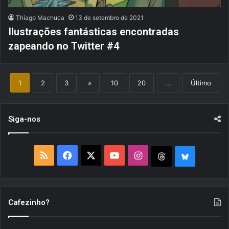
Thiago Machuca
13 de setembro de 2021
Ilustrações fantásticas encontradas
zapeando no Twitter #4
1
2
3
»
10
20
...
Último
Siga-nos
R
F
X
Y
I
T
B
S
a
o
n
h
l
S
c
u
s
r
u
Cafezinho?
e
T
t
e
e