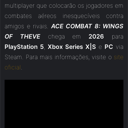
multiplayer que colocarão os jogadores em
combates aéreos inesquecíveis contra
amigos e rivais.
ACE COMBAT 8: WINGS
OF THEVE
chega em
2026
para
PlayStation 5
,
Xbox Series X|S
e
PC
via
Steam. Para mais informações, visite o
site
oficial
.