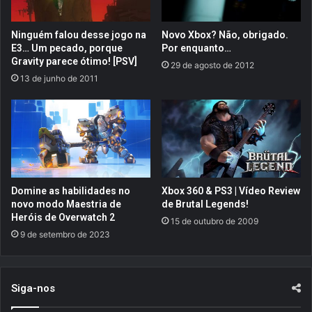
2
o
6
f
Ninguém falou desse jogo na
Novo Xbox? Não, obrigado.
e
t
E3… Um pecado, porque
Por enquanto…
m
h
Gravity parece ótimo! [PSV]
29 de agosto de 2012
a
e
13 de junho de 2011
i
F
s
a
n
l
o
l
v
e
i
n
d
I
a
I
Domine as habilidades no
Xbox 360 & PS3 | Vídeo Review
d
é
novo modo Maestria de
de Brutal Legends!
e
a
Heróis de Overwatch 2
15 de outubro de 2009
s
p
9 de setembro de 2023
a
r
n
e
u
s
n
Siga-nos
e
c
n