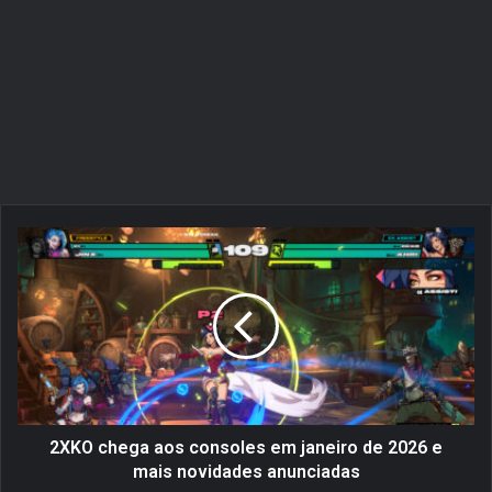
2
X
K
O
c
h
e
g
a
a
2XKO chega aos consoles em janeiro de 2026 e
o
mais novidades anunciadas
s