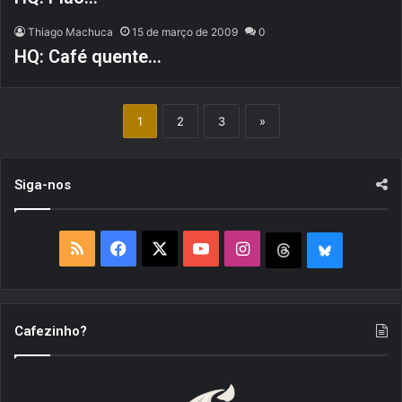
Thiago Machuca
15 de março de 2009
0
HQ: Café quente…
1
2
3
»
Siga-nos
R
F
X
Y
I
T
B
S
a
o
n
h
l
S
c
u
s
r
u
Cafezinho?
e
T
t
e
e
b
u
a
a
S