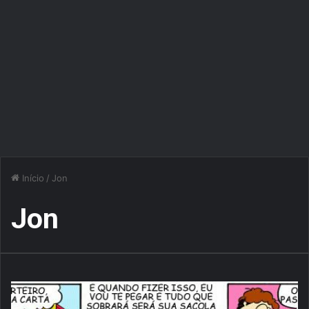
Início
/
Jon
Jon