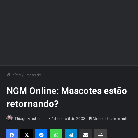
Início
/
Jogando
NGM Online: Mascotes estão
retornando?
Thiago Machuca
14 de abril de 2008
Menos de um minuto
Facebook
X
Messenger
WhatsApp
Telegram
Compartilhar via e-mail
Imprimir