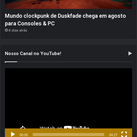
Mundo clockpunk de Duskfade chega em agosto
para Consoles & PC
6 dias atrás
Nosso Canal no YouTube!
Tocador
de
vídeo
00:00
04:27