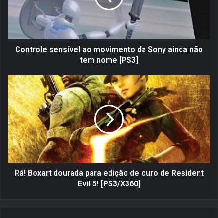
o
l
e
s
e
Controle sensível ao movimento da Sony ainda não
n
tem nome [PS3]
s
í
R
v
á
e
!
l
B
a
o
o
x
m
a
o
r
v
t
i
d
Rá! Boxart dourada para edição de ouro de Resident
m
o
Evil 5! [PS3/X360]
e
u
n
r
t
a