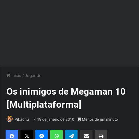
Início
/
Jogando
Os inimigos de Megaman 10
[Multiplataforma]
Pikachu
19 de janeiro de 2010
Menos de um minuto
Facebook
X
Messenger
WhatsApp
Telegram
Compartilhar via e-mail
Imprimir