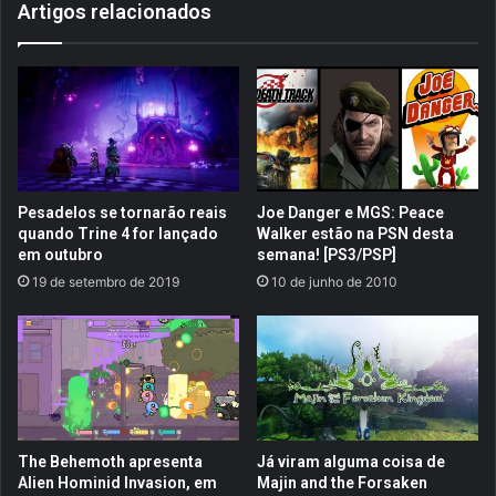
Artigos relacionados
o
d
d
a
a
p
S
a
o
r
n
a
y
e
a
d
i
i
Pesadelos se tornarão reais
Joe Danger e MGS: Peace
n
ç
quando Trine 4 for lançado
Walker estão na PSN desta
d
ã
em outubro
semana! [PS3/PSP]
a
o
19 de setembro de 2019
10 de junho de 2010
n
d
ã
e
o
o
t
u
e
r
m
o
n
d
o
e
The Behemoth apresenta
Já viram alguma coisa de
m
R
Alien Hominid Invasion, em
Majin and the Forsaken