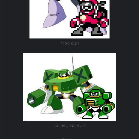
Nitro man
Commando man