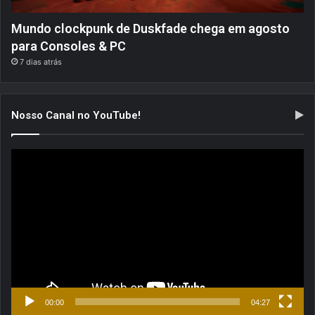
Mundo clockpunk de Duskfade chega em agosto
para Consoles & PC
7 dias atrás
Nosso Canal no YouTube!
Tocador
de
vídeo
00:00
04:27