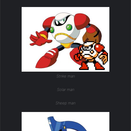
Strike man
Solar man
Sheep man