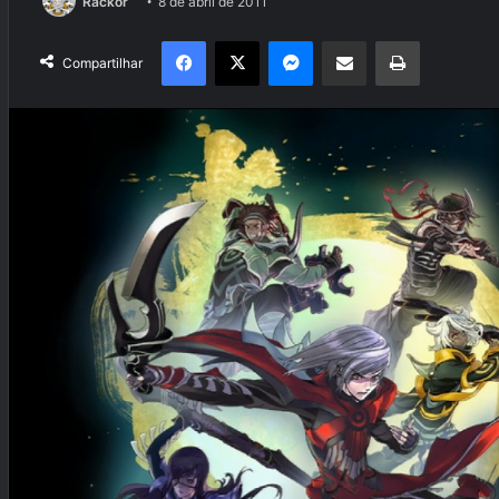
Rackor
8 de abril de 2011
Facebook
X
Messenger
Compartilhar via e-mail
Imprimir
Compartilhar