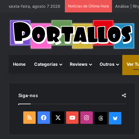
sexta-feira, agosto 7 2026
Notícias de Última Hora
Análise | R
Home
Categorias
Reviews
Outros
Ver T
Siga-nos
R
F
X
Y
I
T
B
S
a
o
n
h
l