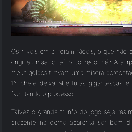
Os níveis em si foram fáceis, o que não p
original, mas foi só o começo, né? A sur
meus golpes tiravam uma mísera porcent
1° chefe deixa aberturas gigantescas e
facilitando o processo.
Talvez o grande trunfo do jogo seja rea
presente na demo aparenta ser bem dive