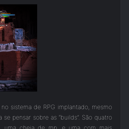
ja no sistema de RPG implantado, mesmo
se pensar sobre as “builds”. São quatro
ão, uma cheia de mp, e uma com mais