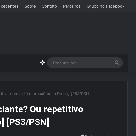
 Recentes
Sobre
Contato
Parceiros
Grupo no Facebook
Switch skin
Procura
por
titivo demais? [Impressões da Demo] [PS3/PSN]
iante? Ou repetitivo
] [PS3/PSN]