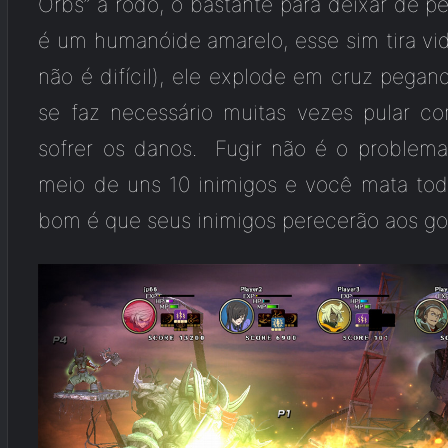
Orbs” à rodo, o bastante para deixar de 
é um humanóide amarelo, esse sim tira vid
não é difícil), ele explode em cruz pegan
se faz necessário muitas vezes pular c
sofrer os danos. Fugir não é o problema
meio de uns 10 inimigos e você mata t
bom é que seus inimigos perecerão aos go