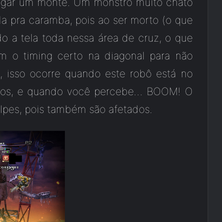
pegar um monte. Um monstro muito chato
a pra caramba, pois ao ser morto (o que
do a tela toda nessa área de cruz, o que
om o timing certo na diagonal para não
, isso ocorre quando este robô está no
odos, e quando você percebe… BOOM! O
lpes, pois também são afetados.