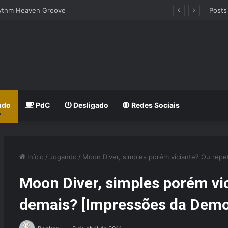
hythm Heaven Groove
Posts
udo
PdC
Desligado
Redes Sociais
Início
/
Jogando
/
Moon Diver, simples porém viciante? Ou repe
Moon Diver, simples porém vic
demais? [Impressões da Demo