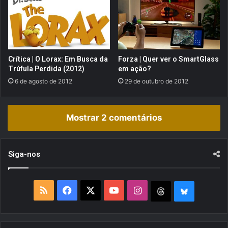
p
o
s
?
Crítica | O Lorax: Em Busca da
Forza | Quer ver o SmartGlass
Trúfula Perdida (2012)
em ação?
6 de agosto de 2012
29 de outubro de 2012
Mostrar 2 comentários
Siga-nos
R
F
X
Y
I
T
B
S
a
o
n
h
l