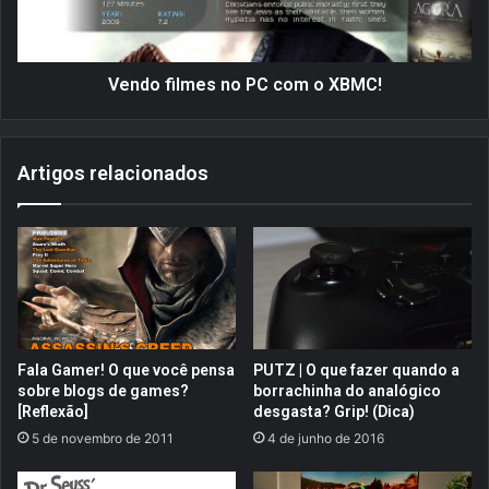
h
i
o
l
r
m
r
e
Vendo filmes no PC com o XBMC!
e
s
v
n
i
o
Artigos relacionados
e
P
w
C
d
c
e
o
t
m
o
o
d
X
o
B
s
M
Fala Gamer! O que você pensa
PUTZ | O que fazer quando a
o
C
sobre blogs de games?
borrachinha do analógico
s
!
[Reflexão]
desgasta? Grip! (Dica)
t
5 de novembro de 2011
4 de junho de 2016
e
m