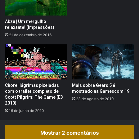
E
r
a
Abzû | Um mergulho
d
relaxante! (Impressões)
e
21 de dezembro de 2016
U
l
t
r
o
n
!
(
Chorei lágrimas pixeladas
Mais sobre Gears 5 é
s
com o trailer completo de
mostrado na Gamescom 19
e
Scott Pilgrim: The Game (E3
23 de agosto de 2019
m
2010)
s
16 de junho de 2010
p
o
i
Mostrar 2 comentários
l