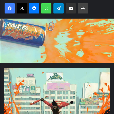
Facebook
X
Messenger
WhatsApp
Telegram
Compartilhar via e-mail
Imprimir