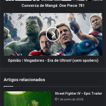
d
e
Conversa de Mangá: One Piece 781
M
a
O
n
p
g
i
á
n
:
i
O
ã
n
o
e
|
P
V
i
i
Opinião | Vingadores - Era de Ultron! (sem spoilers)
e
n
c
g
e
a
Artigos relacionados
7
d
8
o
1
r
Street Fighter IV – Epic Trailer
e
1 de junho de 2008
s
-