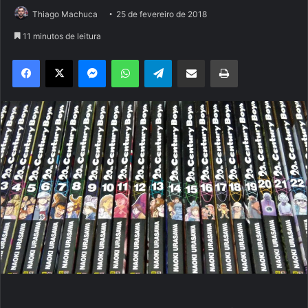
Thiago Machuca
25 de fevereiro de 2018
11 minutos de leitura
Facebook
X
Messenger
WhatsApp
Telegram
Compartilhar via e-mail
Imprimir