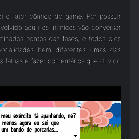
 o fator cômico do game. Por possuir
volvido aqui) os inimigos vão conversar
minados pontos das fases, e todos eles
sonalidades bem diferentes umas das
as falhas e fazer comentários que duvido