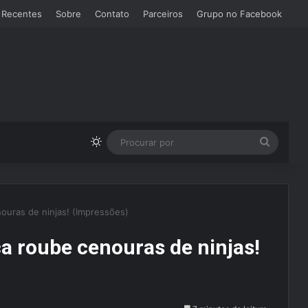
 Recentes
Sobre
Contato
Parceiros
Grupo no Facebook
Switch skin
Procura
por
nouras de ninjas! (Impressões)
ca roube cenouras de ninjas!