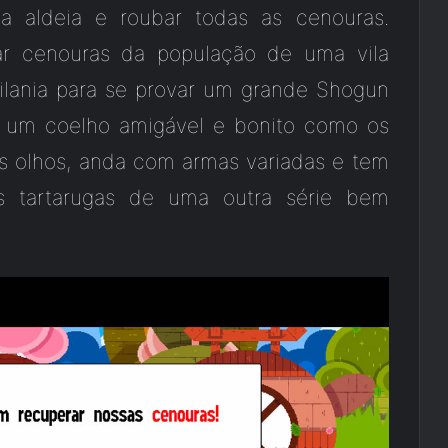
a aldeia e roubar todas as cenouras.
r cenouras da população de uma vila
ilania para se provar um grande Shogun
é um coelho amigável e bonito como os
s olhos, anda com armas variadas e tem
as tartarugas de uma outra série bem