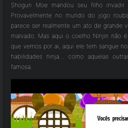
Shogun Moe mandou seu filho invadir 
Provavelmente no mundo do jogo rouba
parece ser realmente um ato de grande v
malvado. Mas aqui o coelho Ninjin não 
que vemos por ai, aqui ele tem sangue no
habilidades ninja… como aquelas outr
famosa.