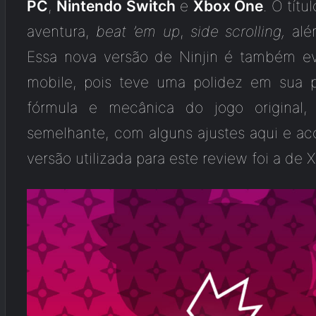
PC
,
Nintendo Switch
e
Xbox One
. O tít
aventura,
beat ’em up
,
side scrolling,
além
Essa nova versão de Ninjin é também ev
mobile, pois teve uma polidez em sua pi
fórmula e mecânica do jogo original
semelhante, com alguns ajustes aqui e ac
versão utilizada para este review foi a de