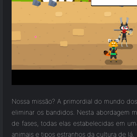
Nossa missão? A primordial do mundo dos
eliminar os bandidos. Nesta abordagem mu
de fases, todas elas estabelecidas em um
animais e tipos estranhos da cultura de lá.