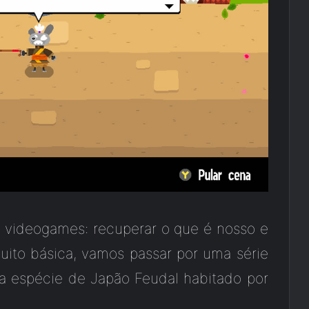
 videogames: recuperar o que é nosso e
ito básica, vamos passar por uma série
a espécie de Japão Feudal habitado por