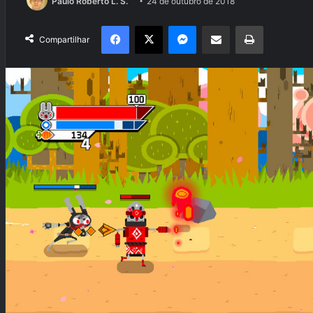
Paulo Roberto L. S.
24 de outubro de 2018
Facebook
X
Messenger
Compartilhar via e-mail
Imprimir
Compartilhar