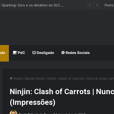
Dragon Ball: Sparking! Zero e os detalhes do DLC Super Limit-Breaking Neo
Posts
udo
PdC
Desligado
Redes Sociais
Início
/
Dando Nota!
/
Ninjin: Clash of Carrots | Nunca roube ce
Ninjin: Clash of Carrots | Nun
(Impressões)