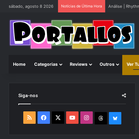
sábado, agosto 8 2026
Notícias de Última Hora
Análise | Rhyt
Home
Categorias
Reviews
Outros
Ver T
Siga-nos
R
F
X
Y
I
T
B
S
a
o
n
h
l