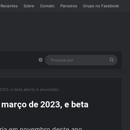
 Recentes
Sobre
Contato
Parceiros
Grupo no Facebook
Switch skin
Procura
por
2023, e beta aberto é anunciado
 março de 2023, e beta
airia em novembro deste ano