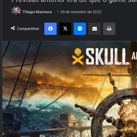
Thiago Machuca
29 de setembro de 2022
Facebook
X
Messenger
Compartilhar via e-mail
Imprimir
Compartilhar