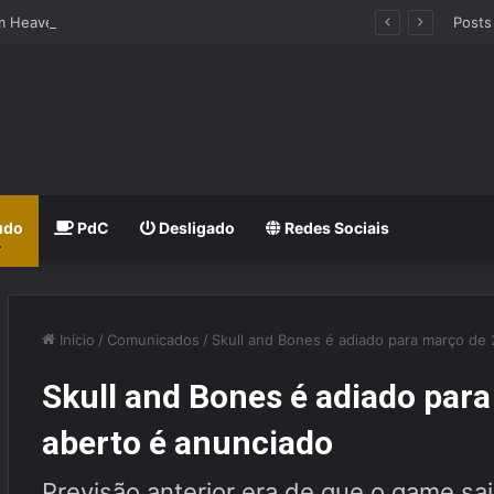
hm Heaven Groove
Posts
udo
PdC
Desligado
Redes Sociais
Início
/
Comunicados
/
Skull and Bones é adiado para março de 
Skull and Bones é adiado para
aberto é anunciado
Previsão anterior era de que o game s