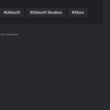
Ubisoft
Ubisoft Studios
Xbox
lhe interessar