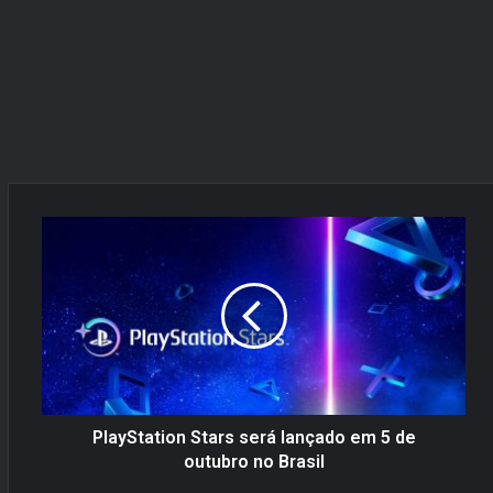
P
l
a
y
S
t
a
t
i
o
PlayStation Stars será lançado em 5 de
n
outubro no Brasil
S