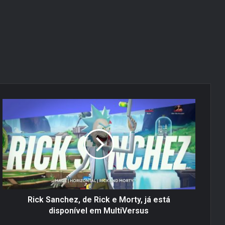
R
i
c
k
S
a
n
c
h
e
Rick Sanchez, de Rick e Morty, já está
z
disponível em MultiVersus
,