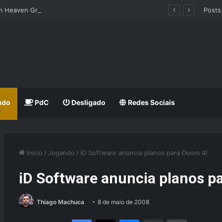
hm Heaven Groove
Posts
udo
PdC
Desligado
Redes Sociais
Início
/
Jogando
/
iD Software anuncia planos para Doom 4!
iD Software anuncia planos p
Thiago Machuca
8 de maio de 2008
Facebook
X
Messenger
Compartilhar via e-mail
Imprimir