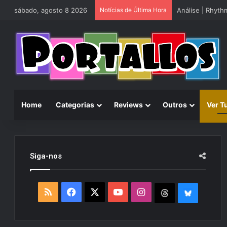
sábado, agosto 8 2026
Notícias de Última Hora
Análise | Rhyt
Home
Categorias
Reviews
Outros
Ver T
Siga-nos
R
F
X
Y
I
T
B
S
a
o
n
h
l