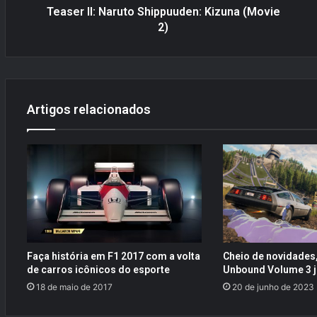
N
Teaser II: Naruto Shippuuden: Kizuna (Movie
a
2)
r
u
t
o
S
Artigos relacionados
h
i
p
p
u
u
d
e
n
:
Faça história em F1 2017 com a volta
Cheio de novidades, 
K
de carros icônicos do esporte
Unbound Volume 3 já
i
18 de maio de 2017
20 de junho de 2023
z
u