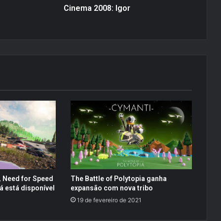
8
Cinema 2008: Igor
:
I
g
o
r
Need for Speed ​​
The Battle of Polytopia ganha
 está disponível
expansão com nova tribo
19 de fevereiro de 2021