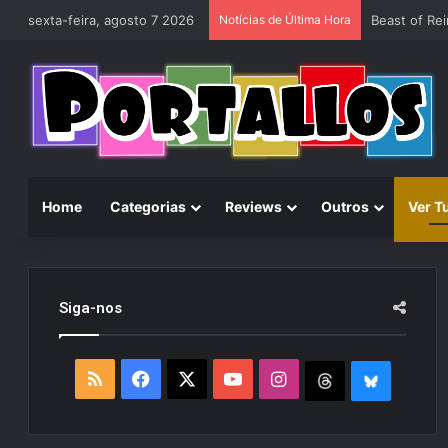
sexta-feira, agosto 7 2026
Notícias de Última Hora
Home
Categorias
Reviews
Outros
Ver T
Siga-nos
R
F
X
Y
I
T
B
S
a
o
n
h
l