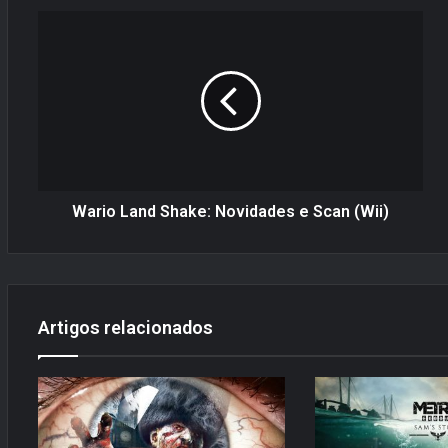
W
a
r
i
o
L
a
n
d
S
Wario Land Shake: Novidades e Scan (Wii)
h
a
k
e
:
Artigos relacionados
N
o
v
i
d
a