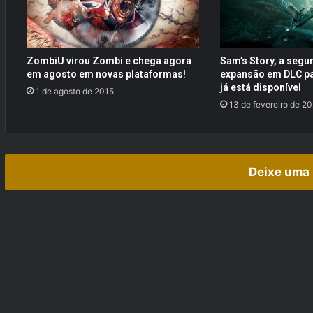
d
e
s
e
ZombiU virou Zombi e chega agora
Sam’s Story, a segu
S
em agosto em novas plataformas!
expansão em DLC p
c
já está disponível
1 de agosto de 2015
a
13 de fevereiro de 2
n
(
W
i
Deixe uma 
i
)