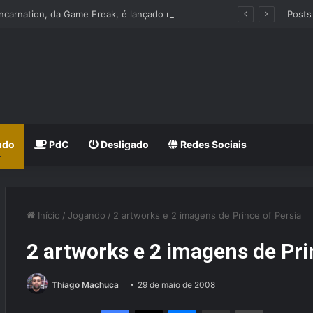
Beast of Reincarnation, da Game Freak, é lançado nos Consoles e PC
Posts
udo
PdC
Desligado
Redes Sociais
Início
/
Jogando
/
2 artworks e 2 imagens de Prince of Persia
2 artworks e 2 imagens de Pri
Thiago Machuca
29 de maio de 2008
Facebook
X
Messenger
Compartilhar via e-mail
Imprimir