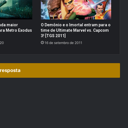
n
a
r
t
nda maior
O Demônio e o Imortal entram para o
)
ara Metro Exodus
time de Ultimate Marvel vs. Capcom
3! [TGS 2011]
020
16 de setembro de 2011
resposta