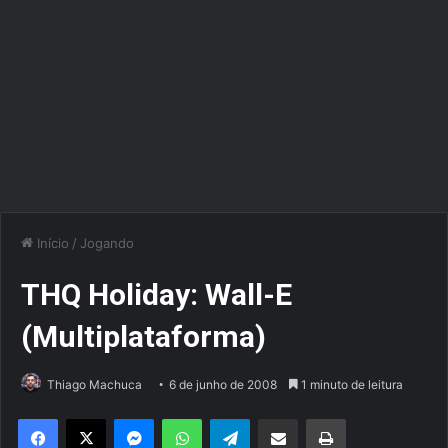
Início
/
Jogando
THQ Holiday: Wall-E
(Multiplataforma)
Thiago Machuca
6 de junho de 2008
1 minuto de leitura
Facebook
X
Messenger
WhatsApp
Telegram
Compartilhar via e-mail
Imprimir