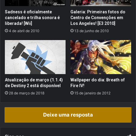
l
9
y
s
Sadness é oficialmente
Galeria: Primeiras fotos do
W
e
cancelado e trilha sonora é
Centro de Convenções em
i
g
liberada! [Wii]
Los Angeles! [E3 2010]
i
u
4 de abril de 2010
13 de junho de 2010
)
n
d
o
a
G
a
m
e
Atualização de março (1.1.4)
Wallpaper do dia: Breath of
s
de Destiny 2 está disponível
Fire IV!
t
28 de março de 2018
15 de janeiro de 2012
o
p
?
Deixe uma resposta