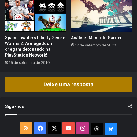
n
s
:
W
o
l
Space Invaders Infinity Gene e
Análise | Manifold Garden
v
Worms 2: Armageddon
17 de setembro de 2020
e
chegam detonando na
r
PlayStation Network!
i
15 de setembro de 2010
n
e
n
Deixe uma resposta
o
A
r
i
Siga-nos
z
o
n
R
F
X
Y
I
T
B
a