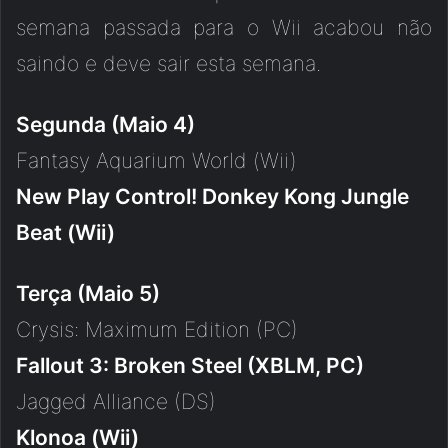
semana passada para o Wii acabou não
saindo e deve sair esta semana.
Segunda (Maio 4)
Fantasy Aquarium World (Wii)
New Play Control! Donkey Kong Jungle
Beat (Wii)
Terça (Maio 5)
Crysis: Maximum Edition (PC)
Fallout 3: Broken Steel (XBLM, PC)
Jagged Alliance (DS)
Klonoa (Wii)