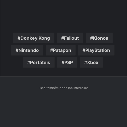
Donkey Kong
Fallout
Klonoa
Nintendo
Patapon
PlayStation
Portáteis
PSP
Xbox
Isso também pode lhe interessar