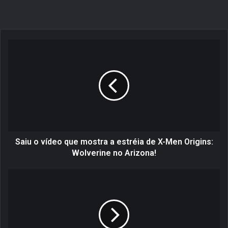
S
a
i
u
o
v
í
d
e
o
Saiu o vídeo que mostra a estréia de X-Men Origins:
q
Wolverine no Arizona!
u
e
E
m
3
o
2
s
0
t
0
r
9