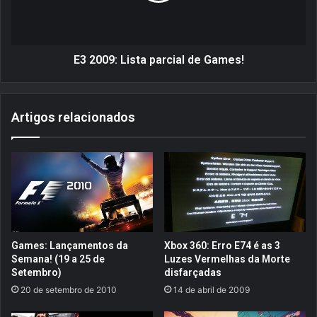
a
:
a
L
e
i
s
s
E3 2009: Lista parcial de Games!
t
t
r
a
é
p
Artigos relacionados
i
a
a
r
d
c
e
i
X
a
-
l
M
d
e
e
n
G
Games: Lançamentos da
Xbox 360: Erro E74 é as 3
O
a
Semana! (19 a 25 de
Luzes Vermelhas da Morte
r
m
Setembro)
disfarçadas
i
e
20 de setembro de 2010
14 de abril de 2009
g
s
i
!