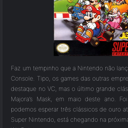
Faz um tempinho que a Nintendo não lança 
Console. Tipo, os games das outras empr
destaque no VC, mas o último grande clás
Majora’s Mask, em maio deste ano. Fo
podemos esperar três clássicos de ouro at
Super Nintendo, está chegando na próxim