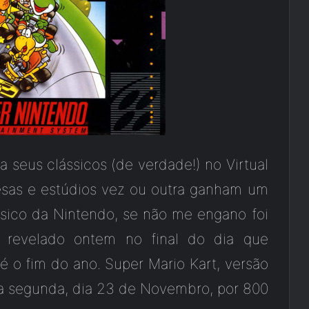
seus clássicos (de verdade!) no Virtual
esas e estúdios vez ou outra ganham um
sico da Nintendo, se não me engano foi
i revelado ontem no final do dia que
é o fim do ano. Super Mario Kart, versão
a segunda, dia 23 de Novembro, por 800