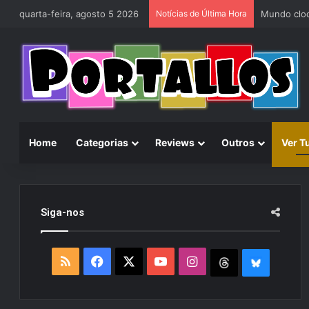
quarta-feira, agosto 5 2026
Notícias de Última Hora
Home
Categorias
Reviews
Outros
Ver T
Siga-nos
R
F
X
Y
I
T
B
S
a
o
n
h
l