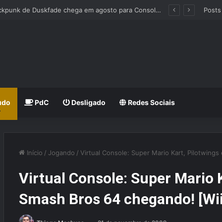
SEGA anuncia Teste de Rede Fechado de Crazy Taxi: World Tour
Posts
udo
PdC
Desligado
Redes Sociais
Início
/
Jogando
/
Virtual Console: Super Mario Kart, Pilotwing
Virtual Console: Super Mario 
Smash Bros 64 chegando! [Wii