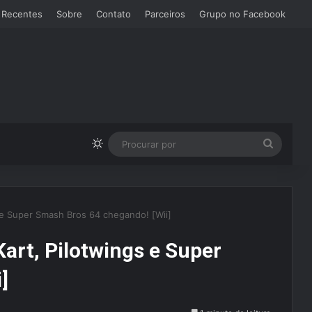
 Recentes
Sobre
Contato
Parceiros
Grupo no Facebook
Switch skin
Procura
por
s e Super Smash Bros 64 chegando! [Wii]
Kart, Pilotwings e Super
]