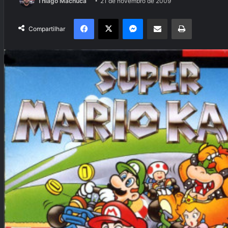
Thiago Machuca
21 de novembro de 2009
Facebook
X
Messenger
Compartilhar via e-mail
Imprimir
Compartilhar