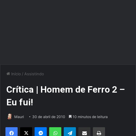
Início
/
Assistindo
Crítica | Homem de Ferro 2 –
Eu fui!
Mauri
30 de abril de 2010
10 minutos de leitura
Facebook
X
Messenger
WhatsApp
Telegram
Compartilhar via e-mail
Imprimir