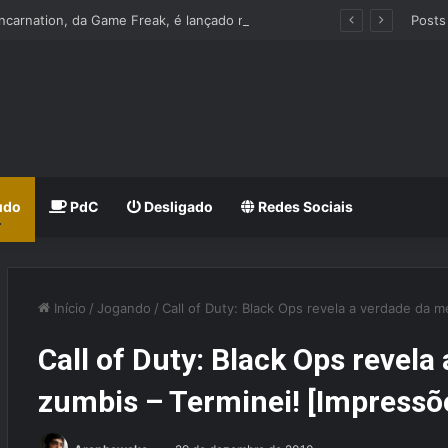
Beast of Reincarnation, da Game Freak, é lançado nos Consoles e PC
Posts
udo
PdC
Desligado
Redes Sociais
Início
/
Jogando
/
Call of Duty: Black Ops revela a verdade da 
Call of Duty: Black Ops revela
zumbis – Terminei! [Impress