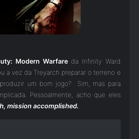
Duty: Modern Warfare
da Infinity Ward
ou a vez da Treyarch preparar o terreno e
m produzir um bom jogo? Sim, mas para
plicada. Pessoalmente, acho que eles
h, mission accomplished.