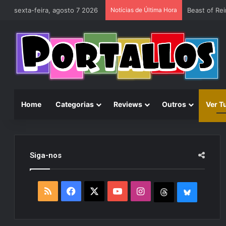
sexta-feira, agosto 7 2026
Notícias de Última Hora
Home
Categorias
Reviews
Outros
Ver T
Siga-nos
R
F
X
Y
I
T
B
S
a
o
n
h
l