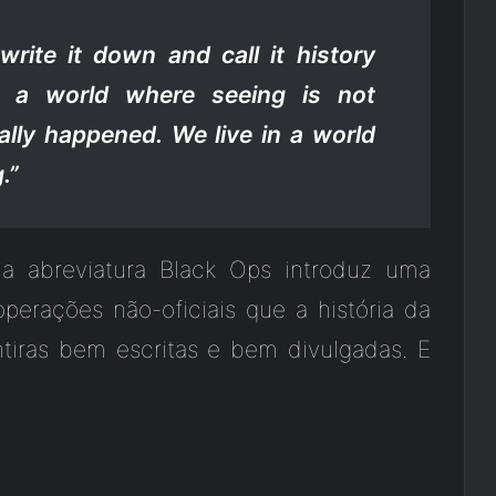
write it down and call it history
in a world where seeing is not
ally happened. We live in a world
.”
a abreviatura Black Ops introduz uma
 operações não-oficiais que a história da
ras bem escritas e bem divulgadas. E