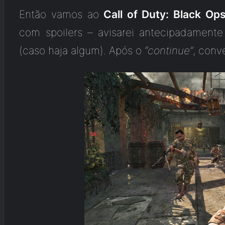
Então vamos ao
Call of Duty: Black Op
com spoilers – avisarei antecipadamen
(caso haja algum). Após o
“continue”
, conv