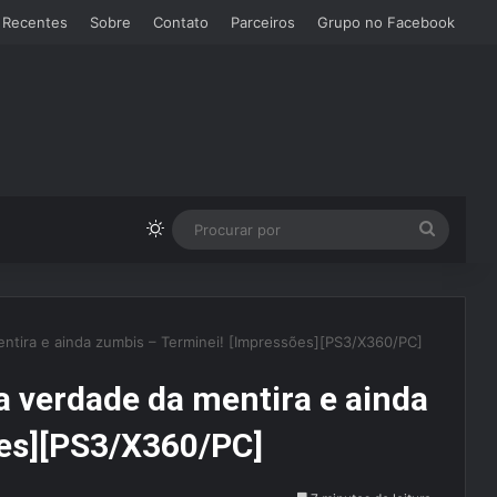
 Recentes
Sobre
Contato
Parceiros
Grupo no Facebook
Switch skin
Procura
por
mentira e ainda zumbis – Terminei! [Impressões][PS3/X360/PC]
 a verdade da mentira e ainda
ões][PS3/X360/PC]