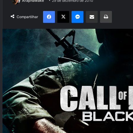
Araphawake
29 de dezembro de 2010
Facebook
X
Messenger
Compartilhar via e-mail
Imprimir
Compartilhar