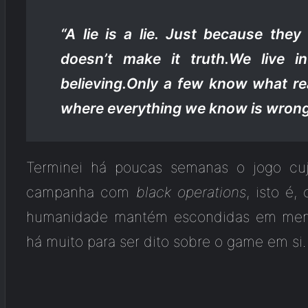
“A lie is a lie. Just because they 
doesn’t make it truth.We live 
believing.Only a few know what re
where everything we know is wrong
Terminei há poucas semanas o jogo cuj
campanha com
black operations
, isto é,
humanidade mantém escondidas em menti
há muito para ser dito sobre o game em si.