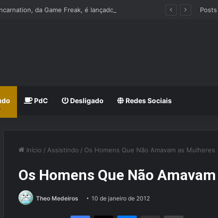
Beast of Reincarnation, da Game Freak, é lançado nos Consoles e PC
Posts
udo
PdC
Desligado
Redes Sociais
Início
/
Assistindo
/
Os Homens Que Não Amavam as Mulheres
Os Homens Que Não Amavam 
Theo Medeiros
10 de janeiro de 2012
Facebook
X
Messenger
Compartilhar via e-mail
Imprimir