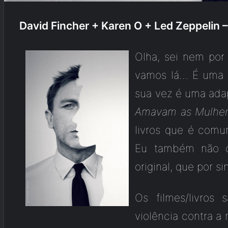
David Fincher + Karen O + Led Zeppelin 
Olha, sei nem por
vamos lá… É uma 
sua vez é uma ada
Amavam as Mulhe
livros que é com
Eu também não co
original, que por s
Os filmes/livros
violência contra a 