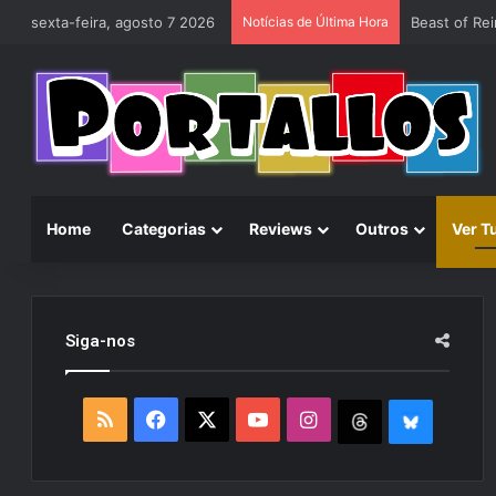
sexta-feira, agosto 7 2026
Notícias de Última Hora
Home
Categorias
Reviews
Outros
Ver T
Siga-nos
R
F
X
Y
I
T
B
S
a
o
n
h
l