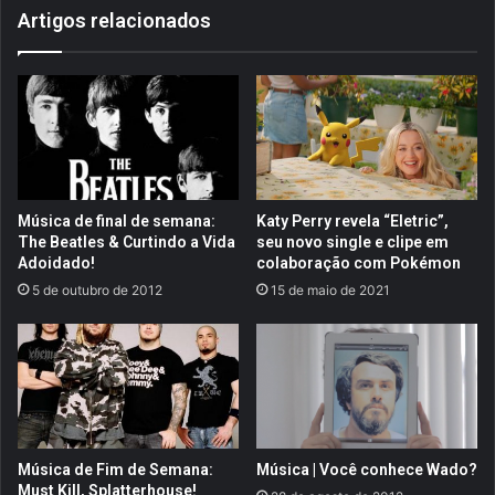
Artigos relacionados
o
o
l
U
i
n
n
c
o
h
,
a
O
i
M
n
a
e
Música de final de semana:
Katy Perry revela “Eletric”,
g
d
The Beatles & Curtindo a Vida
seu novo single e clipe em
o
-
Adoidado!
colaboração com Pokémon
!
E
5 de outubro de 2012
15 de maio de 2021
u
f
u
i
!
Música de Fim de Semana:
Música | Você conhece Wado?
Must Kill, Splatterhouse!