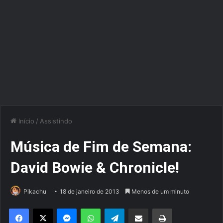
Início
/
Assistindo
Música de Fim de Semana:
David Bowie & Chronicle!
Pikachu
18 de janeiro de 2013
Menos de um minuto
Facebook
X
Messenger
WhatsApp
Telegram
Compartilhar via e-mail
Imprimir