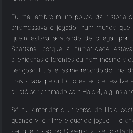
Eu me lembro muito pouco da história 
arremessava o jogador num mundo que n
quem estava acabando de chegar por al
Spartans, porque a humanidade estav
alienígenas diferentes ou nem mesmo o que
perigoso. Eu apenas me recordo do final d
mas acaba perdido no espaço e resolve e
ali até ser chamado para Halo 4, alguns an
Só fui entender o universo de Halo post
quando vi o filme e quando joguei – e enc
sei quem são os Covenants, sei bastant