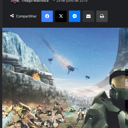
Thiago Machuca
29 de julho de 2015
Facebook
X
Messenger
Compartilhar via e-mail
Imprimir
Compartilhar