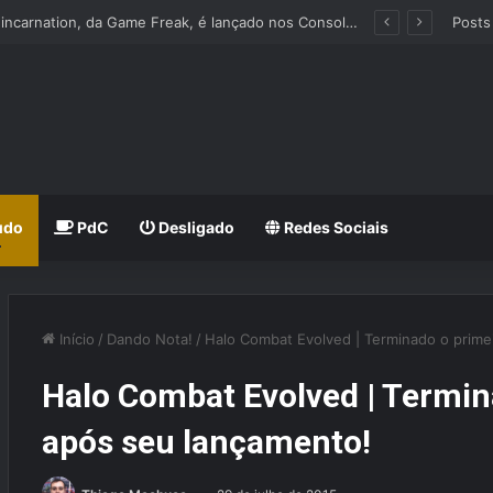
Beast of Reincarnation, da Game Freak, é lançado nos Consoles e PC
Posts
udo
PdC
Desligado
Redes Sociais
Início
/
Dando Nota!
/
Halo Combat Evolved | Terminado o prime
Halo Combat Evolved | Termin
após seu lançamento!