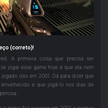
eço (correto)!
ed. A primeira coisa que precisa ser
 se jogar esse game hoje é que ela nem
 jogado isso em 2001. Dá para dizer que
 envelhecido e que jogá-lo nos dias de
 penosa.
ue o game fez sucesso em 2001 e porque