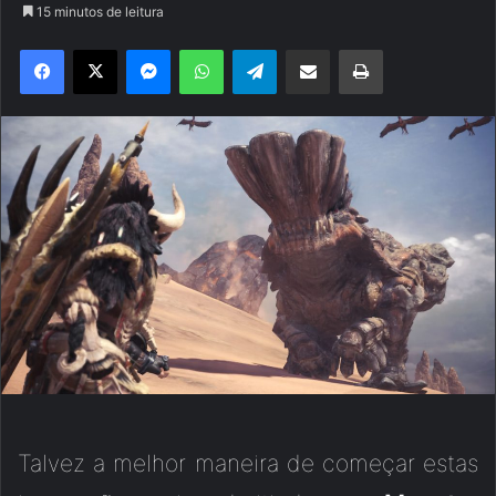
15 minutos de leitura
Facebook
X
Messenger
WhatsApp
Telegram
Compartilhar via e-mail
Imprimir
Talvez a melhor maneira de começar estas