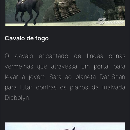
Cavalo de fogo
O cavalo encantado de lindas crinas
vermelhas que atravessa um portal para
levar a jovem Sara ao planeta Dar-Shan
para lutar contras os planos da malvada
Diabolyn.