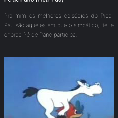
Pra mim os melhores episódios do Pica-
Pau são aqueles em que o simpático, fiel e
chorão Pé de Pano participa.