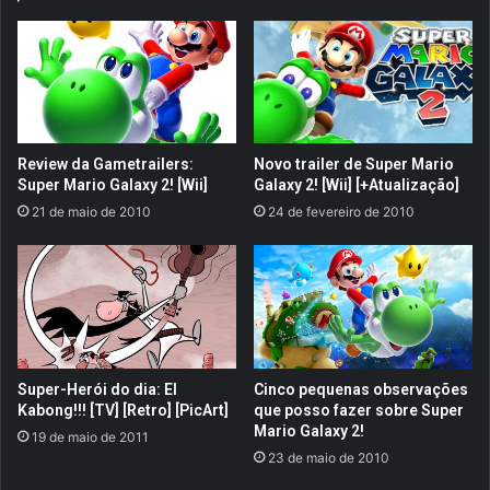
a
a
l
s
e
a
,
r
t
t
e
e
r
s
Review da Gametrailers:
Novo trailer de Super Mario
c
m
Super Mario Galaxy 2! [Wii]
Galaxy 2! [Wii] [+Atualização]
e
a
21 de maio de 2010
24 de fevereiro de 2010
i
r
r
c
a
i
t
a
e
i
m
s
p
!
o
G
Super-Herói do dia: El
Cinco pequenas observações
r
a
Kabong!!! [TV] [Retro] [PicArt]
que posso fazer sobre Super
a
m
Mario Galaxy 2!
19 de maio de 2011
d
a
23 de maio de 2010
a
r