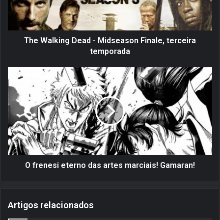
k
i
n
g
The Walking Dead - Midseason Finale, terceira
D
temporada
e
a
O
d
f
-
r
M
e
i
n
d
e
s
s
e
i
a
e
s
t
O frenesi eterno das artes marciais! Gamaran!
o
e
n
r
F
n
Artigos relacionados
i
o
n
d