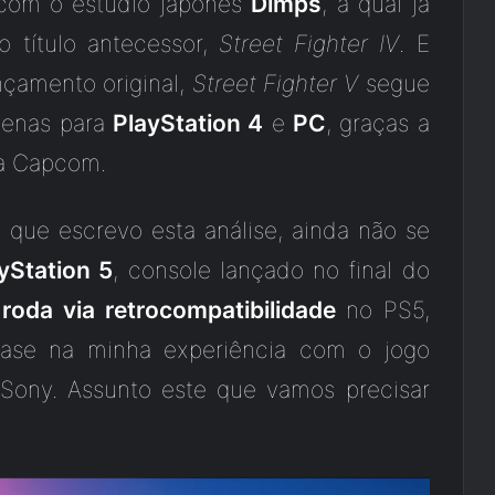
com o estúdio japonês
Dimps
, a qual já
o título antecessor,
Street Fighter IV
. E
çamento original,
Street Fighter V
segue
penas para
PlayStation 4
e
PC
, graças a
 a Capcom.
que escrevo esta análise, ainda não se
yStation 5
, console lançado no final do
V
roda via retrocompatibilidade
no PS5,
 base na minha experiência com o jogo
 Sony. Assunto este que vamos precisar