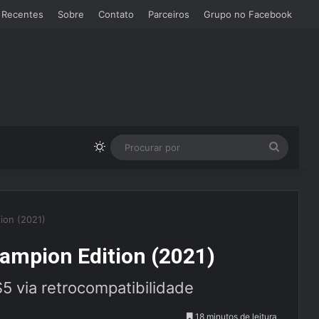
 Recentes
Sobre
Contato
Parceiros
Grupo no Facebook
Switch skin
Procura
por
tion (2021)
Champion Edition (2021)
S5 via retrocompatibilidade
18 minutos de leitura