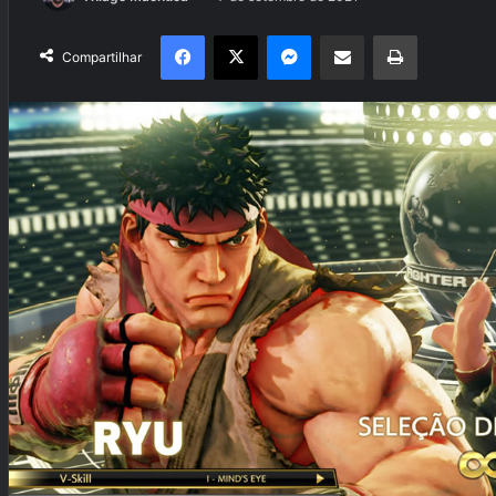
Facebook
X
Messenger
Compartilhar via e-mail
Imprimir
Compartilhar