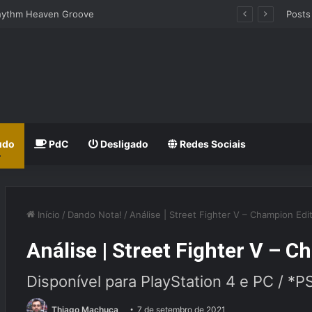
CODE VEIN II dá detalhes de sua primeira expansão: Mask of Idris
Posts
udo
PdC
Desligado
Redes Sociais
Início
/
Dando Nota!
/
Análise | Street Fighter V – Champion Edi
Análise | Street Fighter V – 
Disponível para PlayStation 4 e PC / *P
Thiago Machuca
7 de setembro de 2021