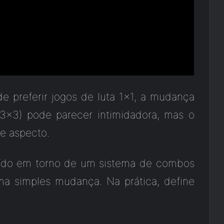
 preferir jogos de luta 1×1, a mudança
3×3) pode parecer intimidadora, mas o
e aspecto.
ído em torno de um sistema de combos
uma simples mudança. Na prática, define