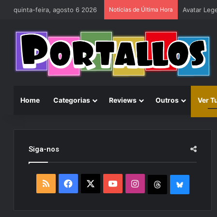
quinta-feira, agosto 6 2026
Notícias de Última Hora
Home
Categorias
Reviews
Outros
Ver T
Siga-nos
R
F
X
Y
I
T
B
S
a
o
n
h
l