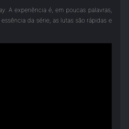
ay
. A experiência é, em poucas palavras,
essência da série, as lutas são rápidas e