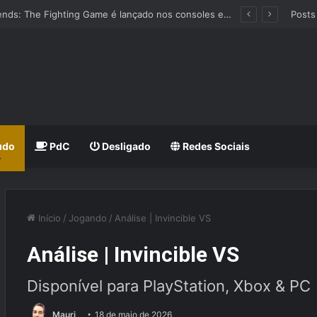
Dragon Ball: Sparking! Zero e os detalhes do DLC Super Limit-Breaking Neo
Posts
udo
PdC
Desligado
Redes Sociais
Início
/
Jogando
/
Análise | Invincible VS
Análise | Invincible VS
Disponível para PlayStation, Xbox & PC
Mauri
18 de maio de 2026