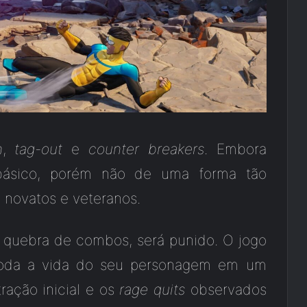
n
,
tag-out
e
counter breakers
. Embora
básico, porém não de uma forma tão
e novatos e veteranos.
a quebra de combos, será punido. O jogo
toda a vida do seu personagem em um
tração inicial e os
rage quits
observados