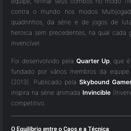
equipe, refinar seus combos no modo Tre
contra o mundo nos modos Multijogad
quadrinhos, da série e de jogos de lut
heroica sem precedentes, na qual cada g
invencível.
Foi desenvolvido pela
Quarter Up
, que 
fundado por vários membros da equip
(2013). Publicado pela
Skybound Game
inspira na série animada
Invincible
(Invenc
competitivo.
O Equilíbrio entre o Caos e a Técnica