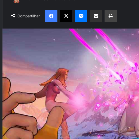
Facebook
X
Messenger
Compartilhar via e-mail
Imprimir
Compartilhar