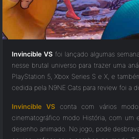
Invincible VS
foi lançado algumas semanas
nesse brutal universo para trazer uma aná
PlayStation 5, Xbox Series S e X, e també
cedida pela N9NE Cats para review foi a d
Invincible VS
conta com vários modos
cinematográfico modo História, com um en
desenho animado. No jogo, pode desbrav