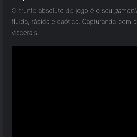
O trunfo absoluto do jogo é o seu
gamepl
fluida, rápida e caótica. Capturando bem a 
viscerais.