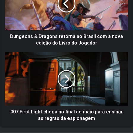
e
o
n
s
&
D
Dungeons & Dragons retorna ao Brasil com a nova
r
edição do Livro do Jogador
a
g
0
o
0
n
7
s
F
r
i
e
r
t
s
o
t
r
L
n
i
007 First Light chega no final de maio para ensinar
a
g
as regras da espionagem
a
h
o
t