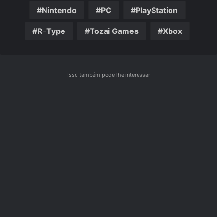
Nintendo
PC
PlayStation
R-Type
Tozai Games
Xbox
Isso também pode lhe interessar