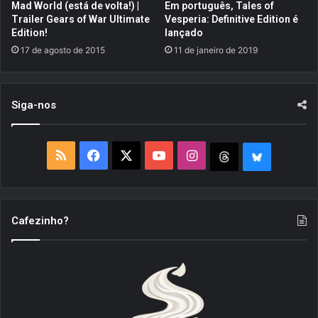
o
a
Mad World (está de volta!) |
Em português, Tales of
L
e
Trailer Gears of War Ultimate
Vesperia: Definitive Edition é
i
n
Edition!
lançado
v
s
17 de agosto de 2015
11 de janeiro de 2019
r
i
o
n
d
a
Siga-nos
o
r
J
a
o
s
g
r
R
F
X
Y
I
T
B
a
e
d
g
S
a
o
n
h
l
o
r
r
S
c
u
s
a
r
u
Cafezinho?
s
e
T
t
e
e
d
a
b
u
a
a
S
e
s
o
b
g
d
k
p
i