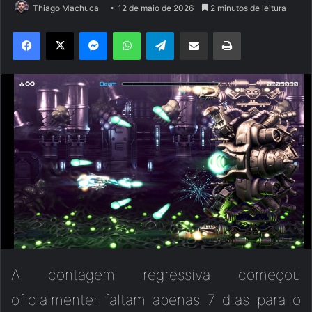
Thiago Machuca
12 de maio de 2026
2 minutos de leitura
Facebook
X
Messenger
WhatsApp
Telegram
Compartilhar via e-mail
Imprimir
A contagem regressiva começou
oficialmente: faltam apenas 7 dias para o