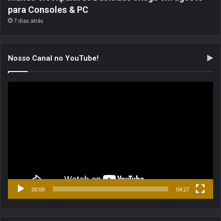
para Consoles & PC
7 dias atrás
Nosso Canal no YouTube!
Tocador
de
vídeo
00:00
04:27