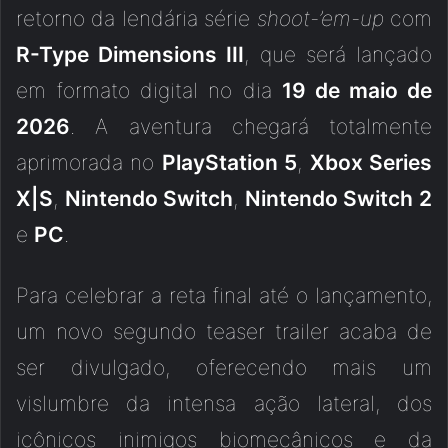
retorno da lendária série
shoot-’em-up
com
R-Type Dimensions III
, que será lançado
em formato digital no dia
19 de maio de
2026
. A aventura chegará totalmente
aprimorada no
PlayStation 5
,
Xbox Series
X|S
,
Nintendo Switch
,
Nintendo Switch 2
e
PC
.
Para celebrar a reta final até o lançamento,
um novo segundo teaser trailer acaba de
ser divulgado, oferecendo mais um
vislumbre da intensa ação lateral, dos
icônicos inimigos biomecânicos e da