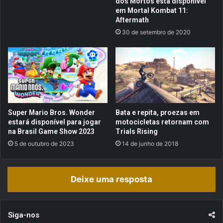
dos Mortos está disponível
-
e
em Mortal Kombat 11:
G
x
Aftermath
a
o
30 de setembro de 2020
m
n
e
a
!
C
a
b
e
ç
a
Super Mario Bros. Wonder
Bata e repita, proezas em
estará disponível para jogar
motocicletas retornam com
na Brasil Game Show 2023
Trials Rising
5 de outubro de 2023
14 de junho de 2018
Deixe uma resposta
Siga-nos