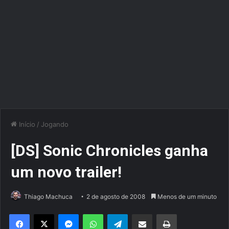
Início
/
Jogando
[DS] Sonic Chronicles ganha
um novo trailer!
Thiago Machuca
2 de agosto de 2008
Menos de um minuto
Facebook
X
Messenger
WhatsApp
Telegram
Compartilhar via e-mail
Imprimir