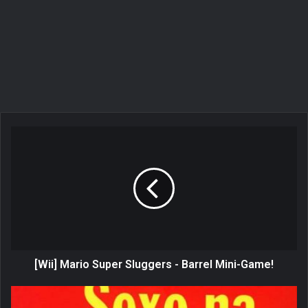
[
W
i
i
]
M
a
r
i
o
[Wii] Mario Super Sluggers - Barrel Mini-Game!
S
u
C
p
r