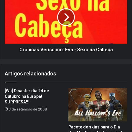
e
ô
r
n
S
i
l
c
u
a
g
s
g
V
e
e
Crônicas Veríssimo: Eva - Sexo na Cabeça
r
r
s
í
-
s
Artigos relacionados
B
s
a
i
r
m
[Wii] Disaster dia 24 de
r
o
Outubro na Europa!
e
:
SURPRESA!!!
l
E
3 de setembro de 2008
M
v
i
a
n
-
Pacote de skins para o Dia
i
S