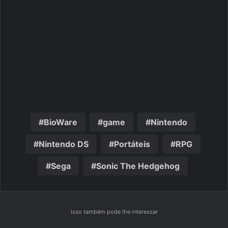
BioWare
game
Nintendo
Nintendo DS
Portáteis
RPG
Sega
Sonic The Hedgehog
Isso também pode lhe interessar