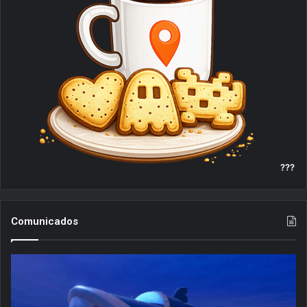
m
???
Comunicados