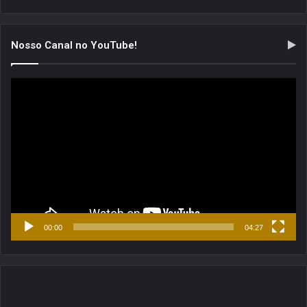
Nosso Canal no YouTube!
Tocador
de
vídeo
00:00
04:27