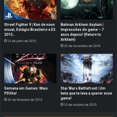
a
R
s
a
n
c
e
i
Street Fighter V | Ken de novo
Batman Arkham Asylum |
c
n
visual, Estágio Brasileiro e E3
Impressões do game – 7
e
g
2015…
anos depois! (Return to
s
t
Arkham)
13 de julho de 2015
s
e
23 de novembro de 2016
i
m
t
n
a
o
d
v
o
o
s
t
,
r
e
a
Semana em Games: Mais
Star Wars Battlefront | Um
p
i
PSVita!
beta que te leva a querer esse
r
l
game!
20 de fevereiro de 2012
e
e
13 de outubro de 2015
c
r
i
!