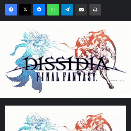
Facebook
X
Messenger
WhatsApp
Telegram
Compartilhar via e-mail
Imprimir