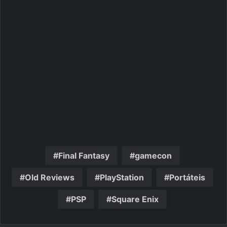
Final Fantasy
gamecon
Old Reviews
PlayStation
Portáteis
PSP
Square Enix