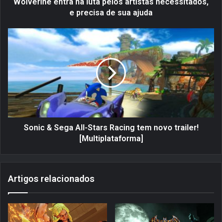
e
Wolverine entra na luta pelos artistas necessitados,
n
e precisa de sua ajuda
t
r
S
a
o
n
n
a
i
l
c
u
&
t
S
a
e
p
g
e
a
Sonic & Sega All-Stars Racing tem novo trailer!
l
A
[Multiplataforma]
o
l
s
l
a
-
Artigos relacionados
r
S
t
t
i
a
s
r
t
s