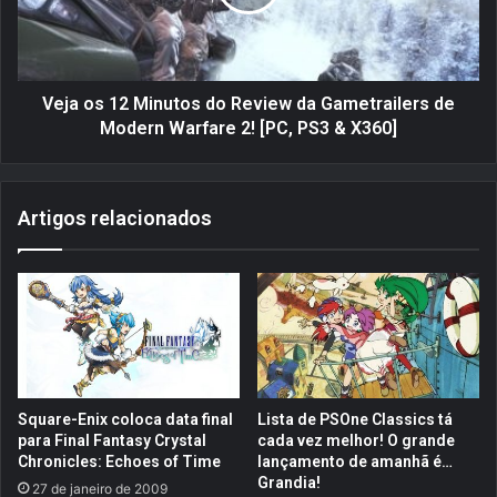
a
s
D
1
C
2
!
M
T
i
Veja os 12 Minutos do Review da Gametrailers de
r
n
Modern Warfare 2! [PC, PS3 & X360]
a
u
i
t
l
o
Artigos relacionados
e
s
r
d
d
o
e
R
L
e
i
v
g
i
a
e
d
w
Square-Enix coloca data final
Lista de PSOne Classics tá
a
d
para Final Fantasy Crystal
cada vez melhor! O grande
J
a
Chronicles: Echoes of Time
lançamento de amanhã é…
u
G
Grandia!
27 de janeiro de 2009
s