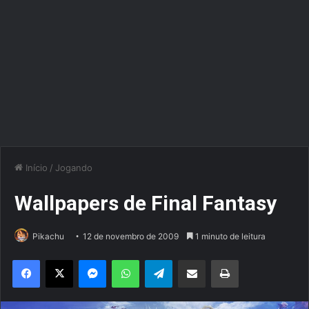
Início
/
Jogando
Wallpapers de Final Fantasy
Pikachu
12 de novembro de 2009
1 minuto de leitura
Facebook
X
Messenger
WhatsApp
Telegram
Compartilhar via e-mail
Imprimir