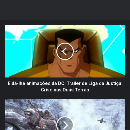
E
d
á
-
l
h
e
a
n
i
E dá-lhe animações da DC! Trailer de Liga da Justiça:
m
Crise nas Duas Terras
a
ç
V
õ
e
e
j
s
a
d
o