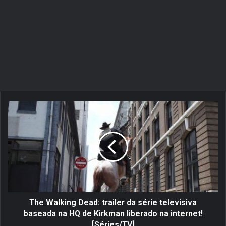
T
h
e
W
a
l
k
i
n
g
The Walking Dead: trailer da série televisiva
D
baseada na HQ de Kirkman liberado na internet!
e
[Séries/TV]