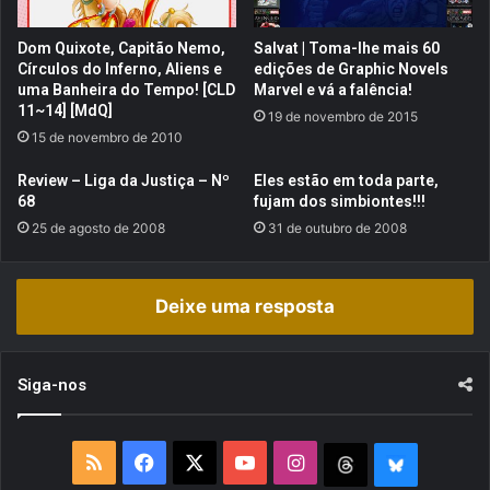
v
a
i
t
Dom Quixote, Capitão Nemo,
Salvat | Toma-lhe mais 60
s
e
Círculos do Inferno, Aliens e
edições de Graphic Novels
i
r
uma Banheira do Tempo! [CLD
Marvel e vá a falência!
v
!
11~14] [MdQ]
19 de novembro de 2015
a
15 de novembro de 2010
b
a
Review – Liga da Justiça – Nº
Eles estão em toda parte,
s
68
fujam dos simbiontes!!!
e
25 de agosto de 2008
31 de outubro de 2008
a
d
a
Deixe uma resposta
n
a
H
Q
Siga-nos
d
e
K
R
F
X
Y
I
T
B
i