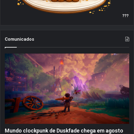
t
!
???
[
S
é
r
Comunicados
i
e
s
/
T
V
]
Mundo clockpunk de Duskfade chega em agosto