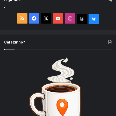
Siga-nos
!
(
D
R
F
X
Y
I
T
B
S
/
S
a
o
n
h
l
D
S
S
c
u
s
r
u
Cafezinho?
i
)
e
T
t
e
e
b
u
a
a
S
o
b
g
d
k
o
e
r
s
y
k
a
m