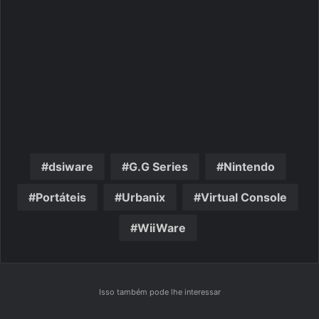
dsiware
G.G Series
Nintendo
Portáteis
Urbanix
Virtual Console
WiiWare
Isso também pode lhe interessar