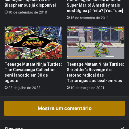
e
r
Blasphemous já disponível
Super Mario! A medley mais
d
í
nostálgica já feita? [YouTube]
10 de setembro de 2019
e
t
16 de setembro de 2011
s
i
t
c
a
a
v
)
e
z
s
ã
Teenage Mutant Ninja Turtles:
Teenage Mutant Ninja Turtles:
o
The Cowabunga Collection
Shredder’s Revenge é o
b
será lançado em 30 de
retorno radical das
r
agosto
Tartarugas aos beat-em-ups
i
23 de julho de 2022
10 de março de 2021
l
h
a
Mostre um comentário
n
t
e
s