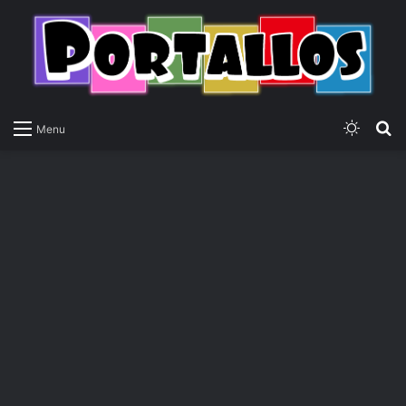
Switch
P
Menu