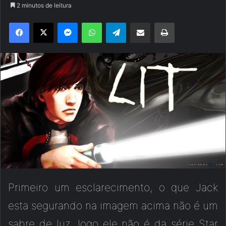
2 minutos de leitura
Facebook
X
Messenger
WhatsApp
Telegram
Compartilhar via e-mail
Imprimir
Primeiro um esclarecimento, o que Jack
esta segurando na imagem acima não é um
sabre de luz, logo ele não é da série Star