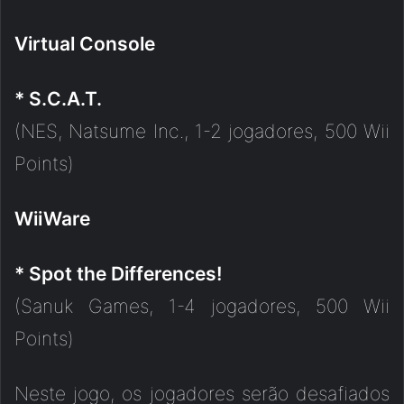
Virtual Console
* S.C.A.T.
(NES, Natsume Inc., 1-2 jogadores, 500 Wii
Points)
WiiWare
* Spot the Differences!
(Sanuk Games, 1-4 jogadores, 500 Wii
Points)
Neste jogo, os jogadores serão desafiados