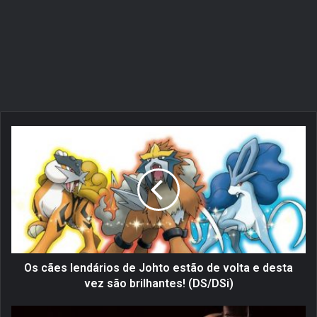
O
s
c
ã
e
s
l
e
n
d
Os cães lendários de Johto estão de volta e desta
á
vez são brilhantes! (DS/DSi)
r
i
C