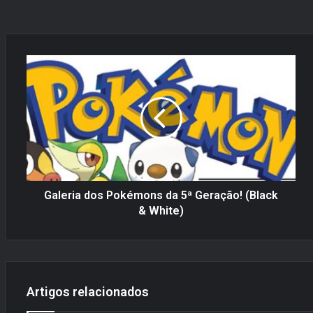
G
a
l
e
r
i
a
d
o
s
Galeria dos Pokémons da 5ª Geração! (Black
P
& White)
o
k
é
m
o
Artigos relacionados
n
s