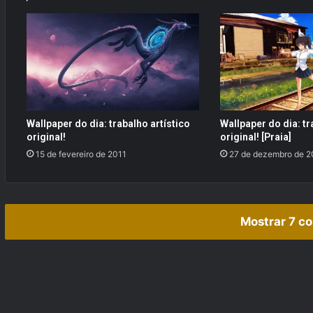
d
a
5
ª
G
e
r
a
Wallpaper do dia: trabalho artístico
Wallpaper do dia: tr
ç
original!
original! [Praia]
ã
15 de fevereiro de 2011
27 de dezembro de 2
o
!
(
B
l
Mostrar 7 c
a
c
k
&
W
h