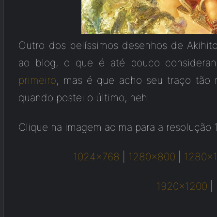
Outro dos belíssimos desenhos de Akihito
ao blog, o que é até pouco considera
primeiro
, mas é que acho seu traço tão
quando postei o último, heh.
Clique na imagem acima para a resolução 
1024×768
|
1280×800
|
1280×
1920×1200
|