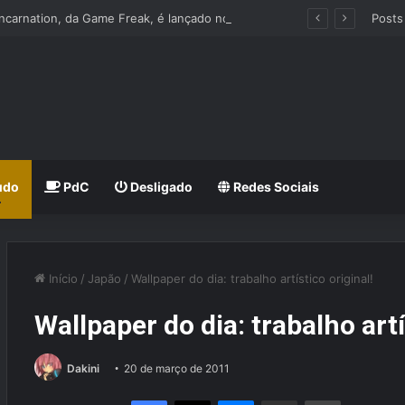
Beast of Reincarnation, da Game Freak, é lançado nos Consoles e PC
Posts
udo
PdC
Desligado
Redes Sociais
Início
/
Japão
/
Wallpaper do dia: trabalho artístico original!
Wallpaper do dia: trabalho artí
Dakini
20 de março de 2011
Facebook
X
Messenger
Compartilhar via e-mail
Imprimir