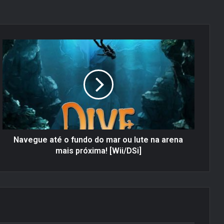
N
a
v
e
g
u
e
a
t
é
Navegue até o fundo do mar ou lute na arena
o
mais próxima! [Wii/DSi]
f
u
n
d
o
d
o