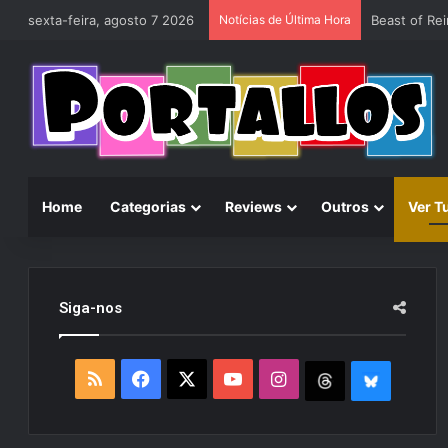
sexta-feira, agosto 7 2026
Notícias de Última Hora
Home
Categorias
Reviews
Outros
Ver T
Siga-nos
R
F
X
Y
I
T
B
S
a
o
n
h
l