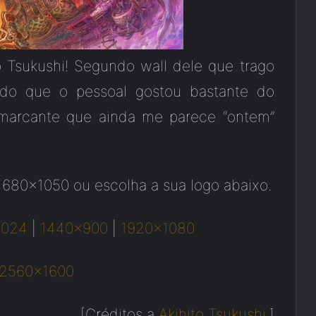
 Tsukushi! Segundo wall dele que trago
ndo que o pessoal gostou bastante do
 marcante que ainda me parece “ontem”
1680×1050 ou escolha a sua logo abaixo.
1024
|
1440×900
|
1920×1080
2560×1600
[Créditos a
Akihito Tsukushi
.]