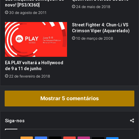
b
novo! [PS3/X360]
24 de maio de 2018
r
30 de agosto de 2011
e
v
Street Fighter 4: Chun-Li VS
i
Crimson Viper (Aquarelado)
v
10 de março de 2008
e
n
t
e
EA PLAY voltará a Hollywood
s
de 9 a 11 de junho
e
22 de fevereiro de 2018
m
H
.
Mostrar 5 comentários
O
.
T
.
Siga-nos
D
!
[