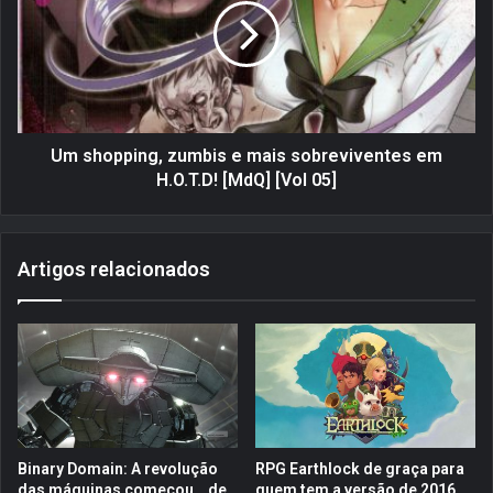
:
h
W
o
e
p
l
p
c
i
o
n
m
g
Um shopping, zumbis e mais sobreviventes em
e
,
H.O.T.D! [MdQ] [Vol 05]
t
z
o
u
t
m
Artigos relacionados
h
b
e
i
N
s
.
e
H
m
.
a
K
i
.
s
!
s
Binary Domain: A revolução
RPG Earthlock de graça para
o
das máquinas começou… de
quem tem a versão de 2016