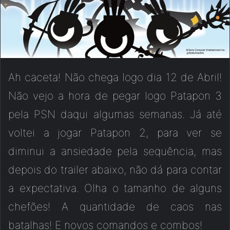
Ah caceta! Não chega logo dia 12 de Abril!
Não vejo a hora de pegar logo Patapon 3
pela PSN daqui algumas semanas. Já até
voltei a jogar Patapon 2, para ver se
diminui a ansiedade pela sequência, mas
depois do trailer abaixo, não dá para contar
a expectativa. Olha o tamanho de alguns
chefões! A quantidade de caos nas
batalhas! E novos comandos e combos!