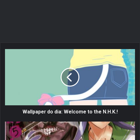
W
a
l
l
p
a
p
e
r
d
Wallpaper do dia: Welcome to the N.H.K.!
o
d
U
i
m
a
s