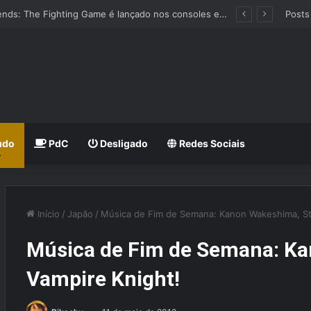
Avatar Legends: The Fighting Game é lançado nos consoles e PC
Posts
udo
PdC
Desligado
Redes Sociais
Início
/
Japão
/
Música de Fim de Semana: Kanon Wakeshima, Stil
Música de Fim de Semana: Kan
Vampire Knight!