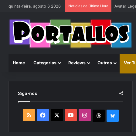
quinta-feira, agosto 6 2026
Notícias de Última Hora
Home
Categorias
Reviews
Outros
Ver T
Siga-nos
R
F
X
Y
I
T
B
S
a
o
n
h
l