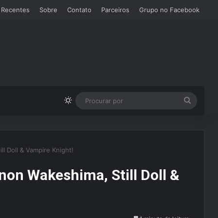
 Recentes
Sobre
Contato
Parceiros
Grupo no Facebook
Switch skin
Procura
por
l Doll & Vampire Knight!
on Wakeshima, Still Doll &