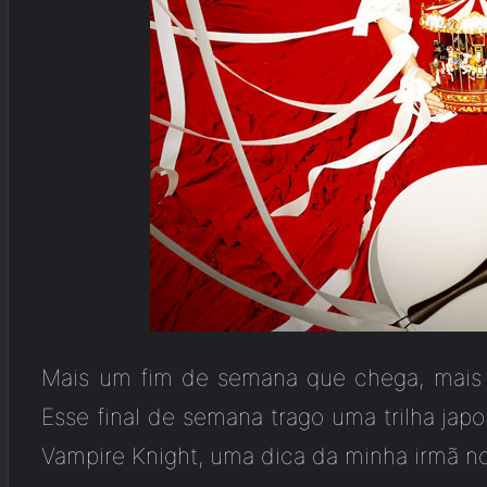
Mais um fim de semana que chega, mais 
Esse final de semana trago uma trilha ja
Vampire Knight, uma dica da minha irmã 