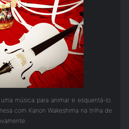
uma música para animar e esquentá-lo.
ponesa com Kanon Wakeshima na trilha de
novamente.