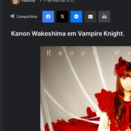
Pikachu
11 de maio de 2012
Facebook
X
Messenger
Compartilhar via e-mail
Imprimir
Compartilhar
Kanon Wakeshima em Vampire Knight.