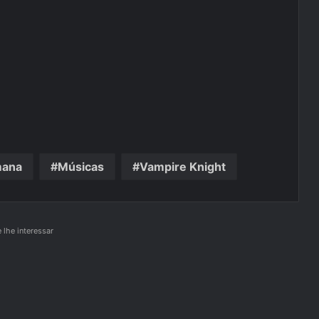
mana
Músicas
Vampire Knight
lhe interessar