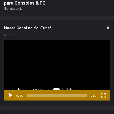
para Consoles & PC
7 dias atrás
Nosso Canal no YouTube!
Tocador
de
vídeo
00:00
04:27