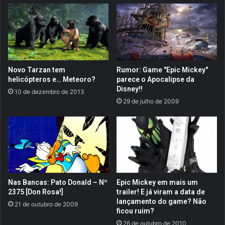
e
e
r
f
t
i
o
l
u
m
r
e
p
Novo Tarzan tem
Rumor: Game "Epic Mickey"
M
e
helicópteros e… Meteoro?
parece o Apocalipse da
a
l
Disney!!
10 de dezembro de 2013
r
o
29 de julho de 2009
v
n
e
o
l
v
!
o
l
a
y
o
Nas Bancas: Pato Donald – Nº
Epic Mickey em mais um
u
2375 [Don Rosa!]
trailer! E já viram a data de
t
lançamento do game? Não
21 de outubro de 2009
ficou ruim?
d
o
26 de outubro de 2010