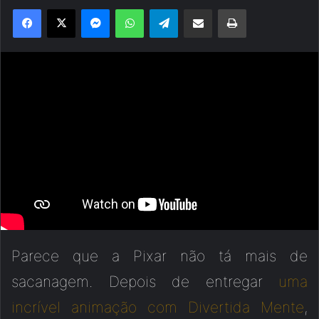
Facebook
X
Messenger
WhatsApp
Telegram
Compartilhar via e-mail
Imprimir
Parece que a Pixar não tá mais de
sacanagem. Depois de entregar
uma
incrível animação com Divertida Mente
,