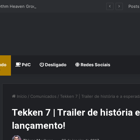
hythm Heaven Groove
Posts
udo
PdC
Desligado
Redes Sociais
Início
/
Comunicados
/
Tekken 7 | Trailer de história e a espera
Tekken 7 | Trailer de história 
lançamento!