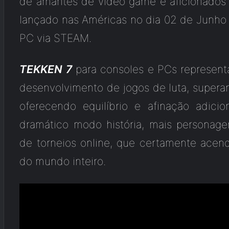
de amantes de vídeo game e aficionados
lançado nas Américas no dia 02 de Junho d
PC via STEAM.
TEKKEN 7
para consoles e PCs representa
desenvolvimento de jogos de luta, supera
oferecendo equilíbrio e afinação adici
dramático modo história, mais personag
de torneios online, que certamente acend
do mundo inteiro.