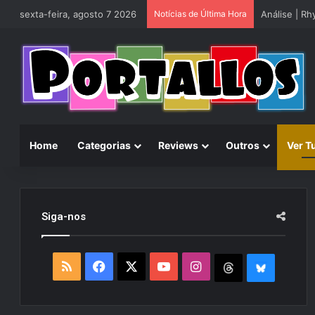
sexta-feira, agosto 7 2026
Notícias de Última Hora
Análise | R
Home
Categorias
Reviews
Outros
Ver T
Siga-nos
R
F
X
Y
I
T
B
S
a
o
n
h
l