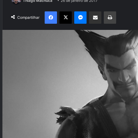
Thiago Machuca
26 de janeiro de 2017
Facebook
X
Messenger
Compartilhar via e-mail
Imprimir
Compartilhar