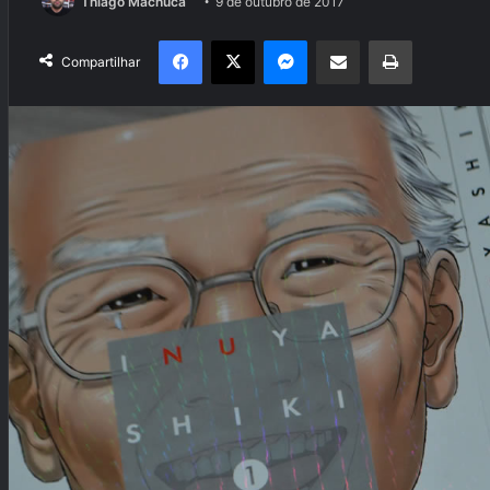
Thiago Machuca
9 de outubro de 2017
Facebook
X
Messenger
Compartilhar via e-mail
Imprimir
Compartilhar