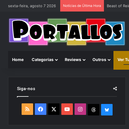
sexta-feira, agosto 7 2026
Notícias de Última Hora
Home
Categorias
Reviews
Outros
Ver T
Siga-nos
R
F
X
Y
I
T
B
S
a
o
n
h
l