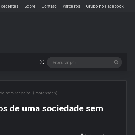
 Recentes
Sobre
Contato
Parceiros
Grupo no Facebook
Switch skin
Procura
por
ade sem respeito! (Impressões)
umos de uma sociedade sem