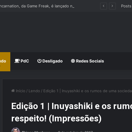
Beast of Reincarnation, da Game Freak, é lançado nos Consoles e PC
Posts
udo
PdC
Desligado
Redes Sociais
Início
/
Lendo
/
Edição 1 | Inuyashiki e os rumos de uma socied
Edição 1 | Inuyashiki e os r
respeito! (Impressões)