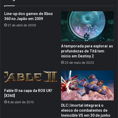
n
u
í
e
Line-up dos games de Xbox
v
m
360 no Japão em 2009
e
é
21 de abril de 2009
l
T
n
h
o
o
S
r
A temporada para explorar as
t
?
profundezas de Titã tem
e
(
início em Destiny 2
a
C
23 de maio de 2023
m
r
p
í
a
t
r
i
a
c
Fable III na capa da ROX UK!
t
a
[X360]
e
)
8 de abril de 2010
f
DLC | Imortal integrará o
a
elenco de combatentes de
z
Invincible VS em 30 de junho