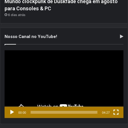
Mundo clockpunk de Duskfade chega em agosto
para Consoles & PC
6 dias atrás
Nosso Canal no YouTube!
Tocador
de
vídeo
00:00
04:27