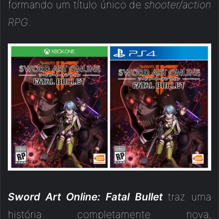
formando um título único de
shooter/action
RPG
.
Sword Art Online: Fatal Bullet
traz uma
história completamente nova,