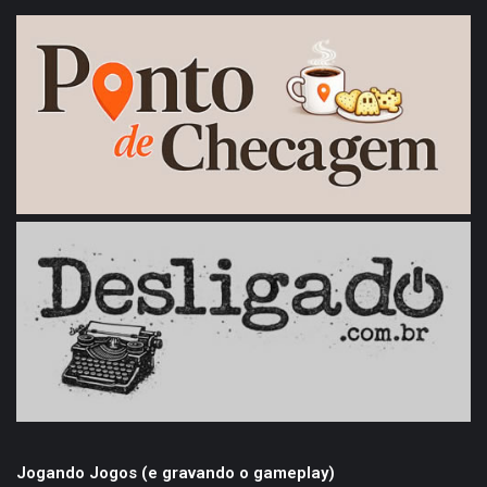
Jogando Jogos (e gravando o gameplay)