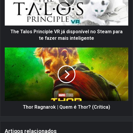
l
o
s
P
r
The Talos Principle VR já disponível no Steam para
i
te fazer mais inteligente
n
c
T
i
h
p
o
l
r
e
R
V
a
R
g
j
n
á
a
d
r
Thor Ragnarok | Quem é Thor? (Crítica)
i
o
s
k
p
|
Artigos relacionados
o
Q