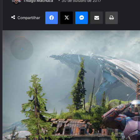
Thiago Machuca
30 de outubro de 2017
Facebook
X
Messenger
Compartilhar via e-mail
Imprimir
Compartilhar