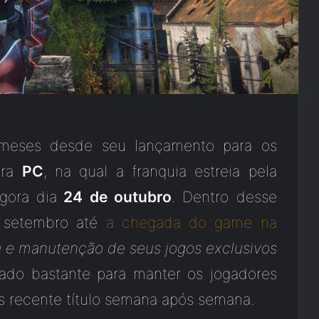
 meses desde seu lançamento para os
ara
PC
, na qual a franquia estreia pela
gora dia
24 de outubro
. Dentro desse
e setembro até
a chegada do game na
a e manutenção de seus jogos exclusivos
ado bastante para manter os jogadores
is recente título semana após semana.