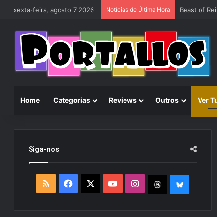
sexta-feira, agosto 7 2026
Notícias de Última Hora
Analise | Co
Home
Categorias
Reviews
Outros
Ver T
Siga-nos
R
F
X
Y
I
T
B
S
a
o
n
h
l