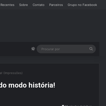
 Recentes
Sobre
Contato
Parceiros
Grupo no Facebook
Switch skin
Procura
por
ia! (Impressões)
 do modo história!