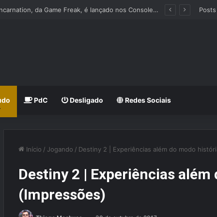
de Vein II
Posts
udo
PdC
Desligado
Redes Sociais
Início
/
Jogando
/
Destiny 2 | Experiências além do modo histór
Destiny 2 | Experiências além
(Impressões)