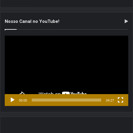
Nosso Canal no YouTube!
Tocador
de
vídeo
00:00
04:27