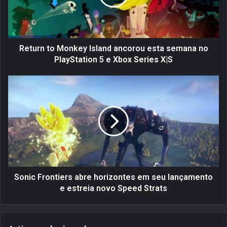
n
t
o
M
o
Return to Monkey Island ancorou esta semana no
n
PlayStation 5 e Xbox Series X|S
k
e
S
y
o
I
n
s
i
l
c
a
F
n
r
d
o
a
n
n
t
Sonic Frontiers abre horizontes em seu lançamento
c
i
e estreia novo Speed Strats
o
e
r
r
o
s