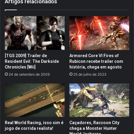
Artigos relacionados
u
a
e
b
s
r
t
e
a
h
s
o
e
r
m
i
a
z
[TGS 2009] Trailer de
Armored Core VI Fires of
n
o
Resident Evil: The Darkside
Rubicon recebe trailer com
a
n
Chronicles [Wii]
história, chega em agosto
n
t
24 de setembro de 2009
25 de julho de 2023
o
e
P
s
l
e
a
m
y
s
S
e
t
u
a
l
Real World Racing, isso sim é
Caçadores, Raccoon City
t
a
jogo de corrida realista!
chega a Monster Hunter
i
n