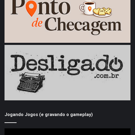
Jogando Jogos (e gravando o gameplay)