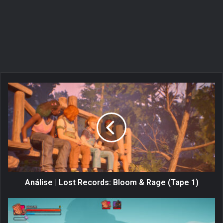
A
n
á
l
i
s
e
|
L
o
Análise | Lost Records: Bloom & Rage (Tape 1)
s
t
A
R
n