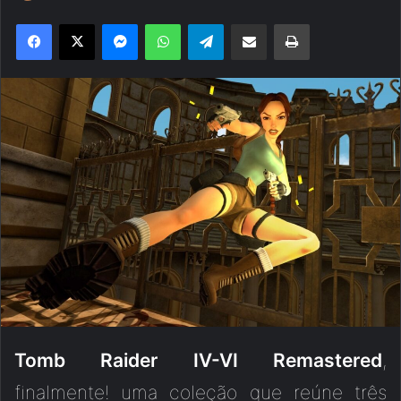
Facebook
X
Messenger
WhatsApp
Telegram
Compartilhar via e-mail
Imprimir
Tomb Raider IV-VI Remastered
,
finalmente! uma coleção que reúne três