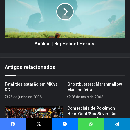
e
á
c
l
o
i
r
s
d
e
s
|
:
B
B
i
Análise | Big Helmet Heroes
l
g
o
H
o
e
Artigos relacionados
m
l
&
m
R
e
Fatalities estarão em MK vs
Ghostbusters: Marshmallow-
a
t
DC
Man em feira…
g
H
25 de junho de 2008
26 de maio de 2008
e
e
(
r
Comerciais de Pokémon
T
o
HeartGold/SoulSilver são
a
e
pura nostalgia! [DS]
p
s
5 de setembro de 2009
e