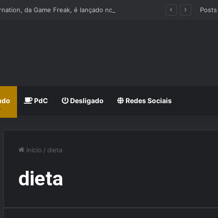
Beast of Reincarnation, da Game Freak, é lançado nos Consoles e PC
Posts
udo
PdC
Desligado
Redes Sociais
Início
/
dieta
dieta