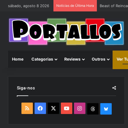
sábado, agosto 8 2026
Notícias de Última Hora
Home
Categorias
Reviews
Outros
Ver T
Siga-nos
R
F
X
Y
I
T
B
S
a
o
n
h
l