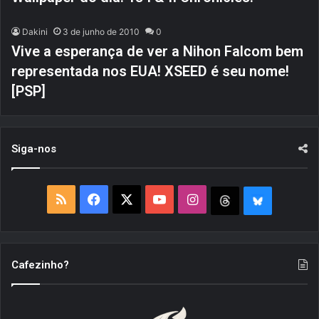
Dakini
3 de junho de 2010
0
Vive a esperança de ver a Nihon Falcom bem
representada nos EUA! XSEED é seu nome!
[PSP]
Siga-nos
R
F
X
Y
I
T
B
S
a
o
n
h
l
S
c
u
s
r
u
Cafezinho?
e
T
t
e
e
b
u
a
a
S