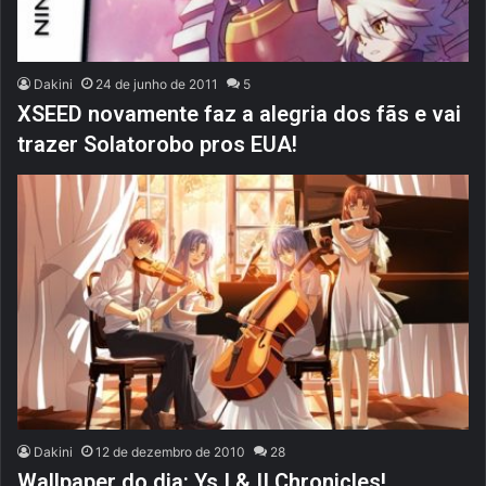
Dakini
24 de junho de 2011
5
XSEED novamente faz a alegria dos fãs e vai
trazer Solatorobo pros EUA!
Dakini
12 de dezembro de 2010
28
Wallpaper do dia: Ys I & II Chronicles!