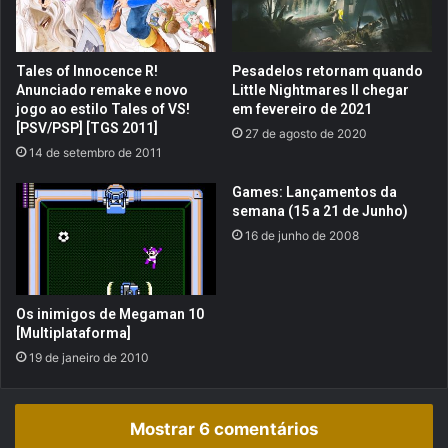
p
m
a
2
r
0
Tales of Innocence R!
Pesadelos retornam quando
a
0
Anunciado remake e novo
Little Nightmares II chegar
W
8
jogo ao estilo Tales of VS!
em fevereiro de 2021
i
n
[PSV/PSP] [TGS 2011]
27 de agosto de 2020
i
o
14 de setembro de 2011
s
c
Games: Lançamentos da
i
semana (15 a 21 de Junho)
n
16 de junho de 2008
e
m
a
s
Os inimigos de Megaman 10
!
[Multiplataforma]
19 de janeiro de 2010
Mostrar 6 comentários