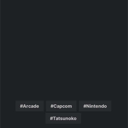
Arcade
Capcom
Nintendo
Tatsunoko