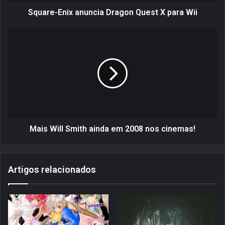
n
i
Square-Enix anuncia Dragon Quest X para Wii
x
a
M
n
a
u
i
n
s
c
W
i
i
a
l
D
l
r
S
a
m
Mais Will Smith ainda em 2008 nos cinemas!
g
i
o
t
n
h
Artigos relacionados
Q
a
u
i
e
n
s
d
t
a
X
e