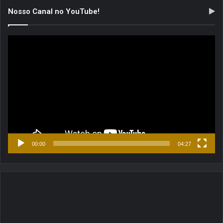
Nosso Canal no YouTube!
Tocador
de
vídeo
00:00
04:27