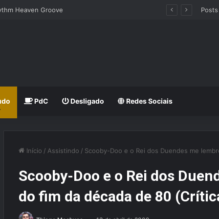
hythm Heaven Groove
Posts
udo
PdC
Desligado
Redes Sociais
Início
/
Assistindo
/
Scooby-Doo e o Rei dos Duendes me lembrou
Scooby-Doo e o Rei dos Duen
do fim da década de 80 (Crític