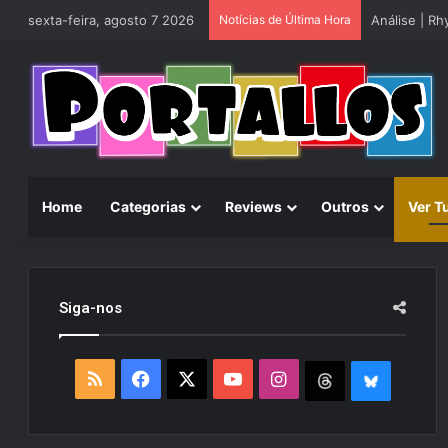
sexta-feira, agosto 7 2026
Notícias de Última Hora
Análise | R
Home
Categorias
Reviews
Outros
Ver T
Siga-nos
R
F
X
Y
I
T
B
S
a
o
n
h
l