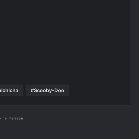
alchicha
Scooby-Doo
lhe interessar