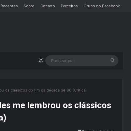
 Recentes
Sobre
Contato
Parceiros
Grupo no Facebook
Switch skin
Procura
por
 os clássicos do fim da década de 80 (Crítica)
des me lembrou os clássicos
a)