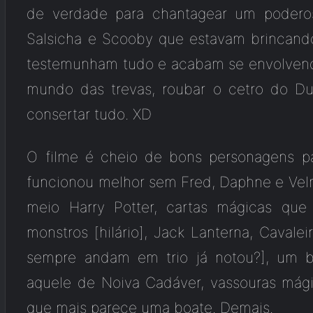
de verdade para chantagear um poder
Salsicha e Scooby que estavam brincand
testemunham tudo e acabam se envolvendo 
mundo das trevas, roubar o cetro do Du
consertar tudo. XD
O filme é cheio de bons personagens p
funcionou melhor sem Fred, Daphne e Ve
meio Harry Potter, cartas mágicas qu
monstros [hilário], Jack Lanterna, Cavale
sempre andam em trio já notou?], um 
aquele de Noiva Cadáver, vassouras mág
que mais parece uma boate. Demais.